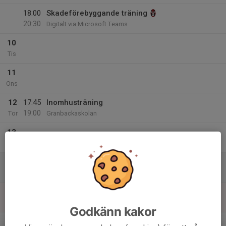
18:00
Skadeförebyggande träning
20:30
Digitalt via Microsoft Teams
10
Tis
11
Ons
12
17:45
Inomhusträning
19:00
Tor
Granbackaskolan
13
Fre
14
Lör
15
Sön
Godkänn kakor
v.8