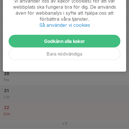
Vi använder oss av kakor (cookies) för att vår
16
17:30
Inomhusträning
webbplats ska fungera bra för dig. De används
18:30
Mån
Skytteholmsskolan, stora hallen
även för webbanalys i syfte att hjälpa oss att
förbättra våra tjänster.
17
Så använder vi cookies
Tis
18
Godkänn alla kakor
Ons
Bara nödvändiga
19
17:45
Inomhusträning
19:00
Tor
Granbackaskolan
20
Fre
21
Lör
22
Sön
v.9