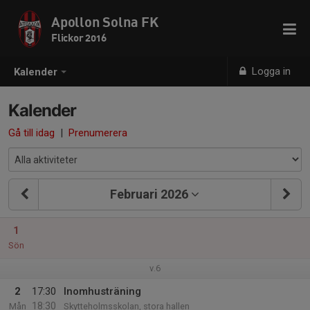
Apollon Solna FK
Flickor 2016
Logga in
Kalender
Kalender
Gå till idag
|
Prenumerera
Februari 2026
1
Sön
v.6
2
17:30
Inomhusträning
18:30
Mån
Skytteholmsskolan, stora hallen