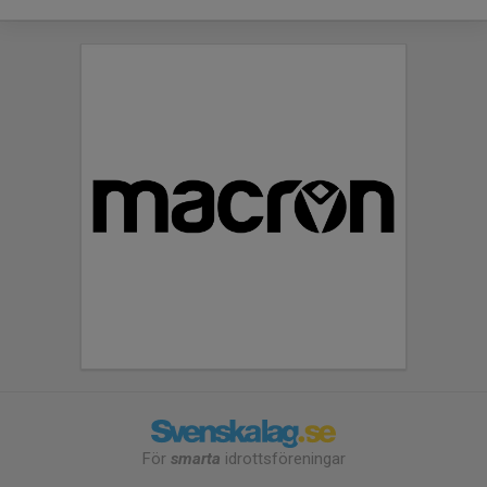
För
smarta
idrottsföreningar