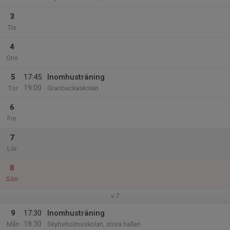
3
Tis
4
Ons
5
17:45
Inomhusträning
19:00
Tor
Granbackaskolan
6
Fre
7
Lör
8
Sön
v.7
9
17:30
Inomhusträning
18:30
Mån
Skytteholmsskolan, stora hallen