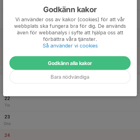
Tor
Godkänn kakor
18
Vi använder oss av kakor (cookies) för att vår
Fre
webbplats ska fungera bra för dig. De används
även för webbanalys i syfte att hjälpa oss att
19
förbättra våra tjänster.
Lör
Så använder vi cookies
20
Sön
Godkänn alla kakor
v.52
Bara nödvändiga
21
Mån
22
Tis
23
Ons
24