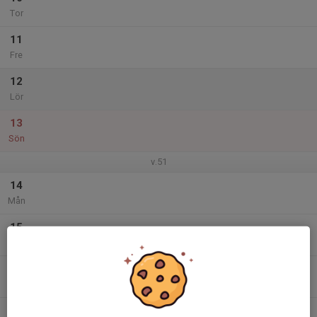
Tor
11
Fre
12
Lör
13
Sön
v.51
14
Mån
15
Tis
16
Ons
17