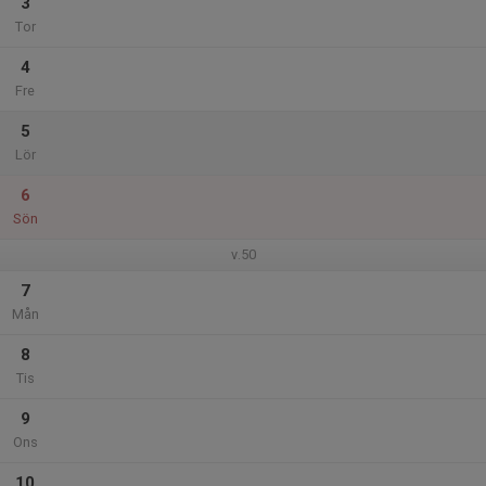
3
Tor
4
Fre
5
Lör
6
Sön
v.50
7
Mån
8
Tis
9
Ons
10