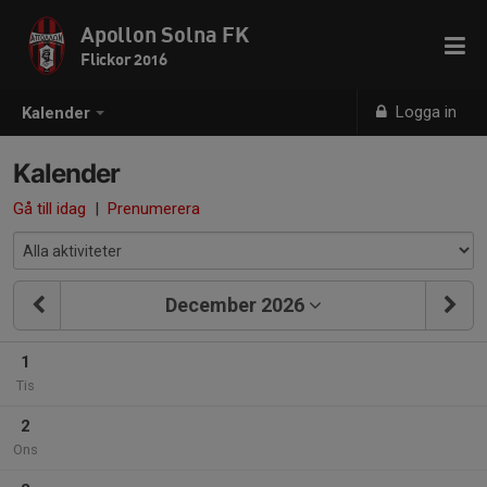
Apollon Solna FK
Flickor 2016
Logga in
Kalender
Kalender
Gå till idag
|
Prenumerera
December 2026
1
Tis
2
Ons