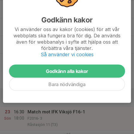
17
Mån
Godkänn kakor
18
Vi använder oss av kakor (cookies) för att vår
Tis
webbplats ska fungera bra för dig. De används
19
18:00
Utomhusträning
även för webbanalys i syfte att hjälpa oss att
19:00
förbättra våra tjänster.
Ons
Huvudstafältet (Frimärket)
Så använder vi cookies
20
Tor
Godkänn alla kakor
21
17:30
Utomhusträning
18:45
Fre
Huvudstafältet (Frimärket)
Bara nödvändiga
22
Lör
23
16:30
Match mot IFK Viksjö F16-1
18:00
Sön
F2016- 3
Råstasjön 11 (T3)