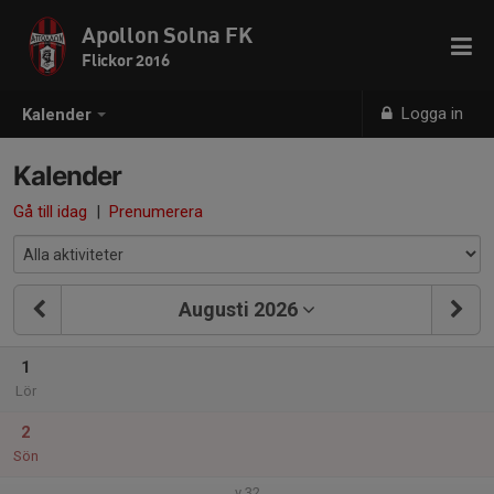
Apollon Solna FK
Flickor 2016
Logga in
Kalender
Kalender
Gå till idag
|
Prenumerera
Augusti 2026
1
Lör
2
Sön
v.32