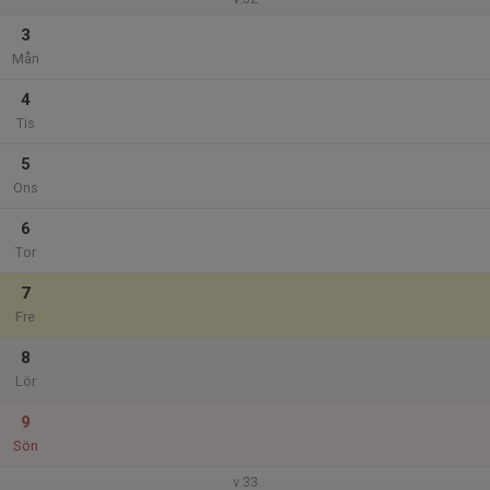
3
Mån
4
Tis
5
Ons
6
Tor
7
Fre
8
Lör
9
Sön
v.33