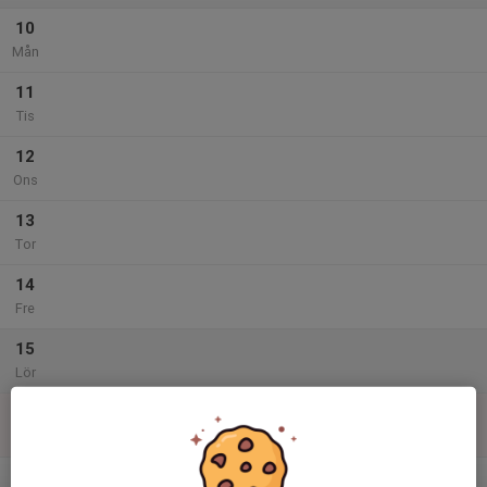
10
Mån
11
Tis
12
Ons
13
Tor
14
Fre
15
Lör
16
08:00
Hässelbycupen 2026
19:00
Sön
Hässelby
v.34