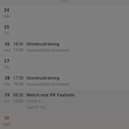
v.35
24
Mån
25
Tis
26
18:00
Utomhusträning
19:00
Ons
Huvudstafältet (Frimärket)
27
Tor
28
17:30
Utomhusträning
18:45
Fre
Huvudstafältet (Frimärket)
29
08:30
Match mot IFK Vaxholm
10:00
Lör
F2016- 3
Vaxö IP 125
30
Sön