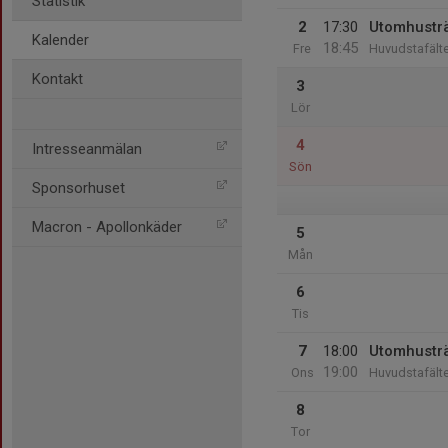
Statistik
2
17:30
Utomhustr
Kalender
18:45
Fre
Huvudstafälte
Kontakt
3
Lör
4
Intresseanmälan
Sön
Sponsorhuset
Macron - Apollonkäder
5
Mån
6
Tis
7
18:00
Utomhustr
19:00
Ons
Huvudstafälte
8
Tor