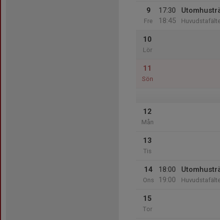
9
17:30
Utomhustr
18:45
Fre
Huvudstafälte
10
Lör
11
Sön
12
Mån
13
Tis
14
18:00
Utomhustr
19:00
Ons
Huvudstafälte
15
Tor