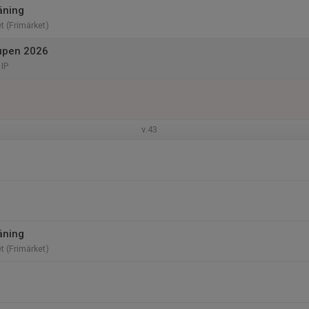
äning
t (Frimärket)
upen 2026
IP
v.43
äning
t (Frimärket)