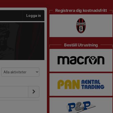
Registrera dig kostnadsfritt
Logga in
Beställ Utrustning