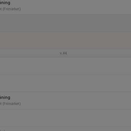
äning
t (Frimärket)
v.44
äning
t (Frimärket)