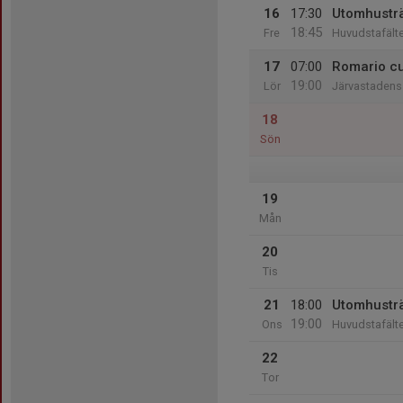
16
17:30
Utomhustr
18:45
Fre
Huvudstafälte
17
07:00
Romario c
19:00
Lör
Järvastadens 
18
Sön
19
Mån
20
Tis
21
18:00
Utomhustr
19:00
Ons
Huvudstafälte
22
Tor