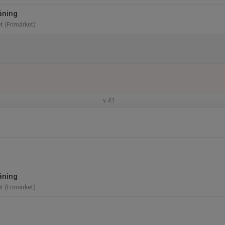
äning
t (Frimärket)
v.41
äning
t (Frimärket)