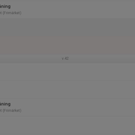
äning
t (Frimärket)
v.42
äning
t (Frimärket)