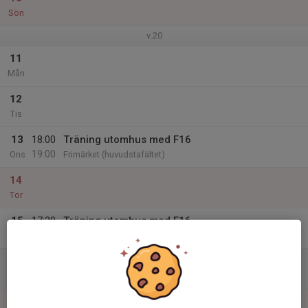
Sön
v.20
11
Mån
12
Tis
13
18:00
Träning utomhus med F16
19:00
Ons
Frimärket (huvudstafältet)
14
Tor
15
17:30
Träning utomhus med F16
18:30
Fre
Frimärket (huvudstafältet)
16
Lör
17