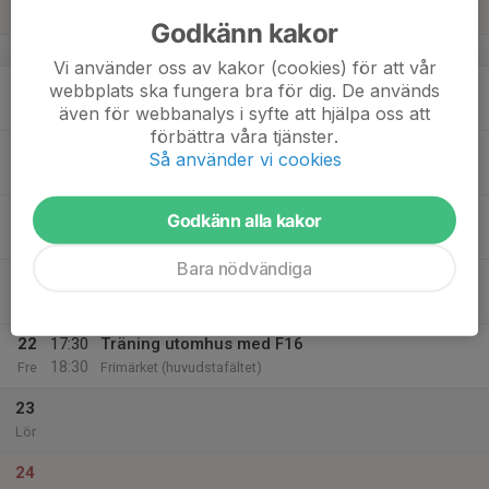
Sön
Godkänn kakor
v.21
Vi använder oss av kakor (cookies) för att vår
18
webbplats ska fungera bra för dig. De används
Mån
även för webbanalys i syfte att hjälpa oss att
förbättra våra tjänster.
19
Så använder vi cookies
Tis
20
18:00
Träning utomhus med F16
Godkänn alla kakor
19:00
Ons
Frimärket (huvudstafältet)
Bara nödvändiga
21
Tor
22
17:30
Träning utomhus med F16
18:30
Fre
Frimärket (huvudstafältet)
23
Lör
24