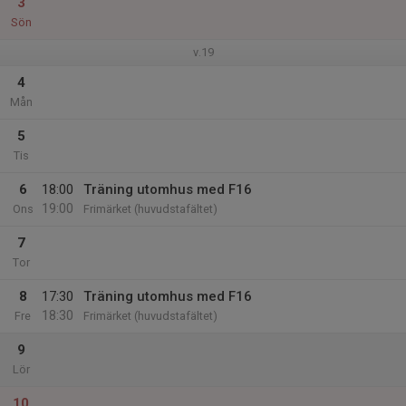
3
Sön
v.19
4
Mån
5
Tis
6
18:00
Träning utomhus med F16
19:00
Ons
Frimärket (huvudstafältet)
7
Tor
8
17:30
Träning utomhus med F16
18:30
Fre
Frimärket (huvudstafältet)
9
Lör
10