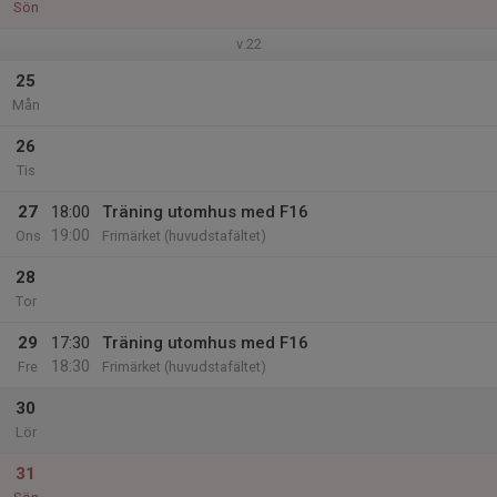
Sön
v.22
25
Mån
26
Tis
27
18:00
Träning utomhus med F16
19:00
Ons
Frimärket (huvudstafältet)
28
Tor
29
17:30
Träning utomhus med F16
18:30
Fre
Frimärket (huvudstafältet)
30
Lör
31