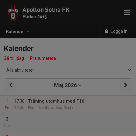
Apollon Solna FK
Flickor 2015
Logga in
Kalender
Kalender
Gå till idag
|
Prenumerera
Maj 2026
1
17:30
Träning utomhus med F16
18:30
Fre
Frimärket (huvudstafältet)
2
Lör