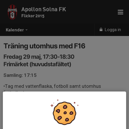
Apollon Solna FK
Flickor 2015
Logga in
Kalender
Träning utomhus med F16
Fredag 29 maj, 17:30-18:30
Frimärket (huvudstafältet)
Samling: 17:15
•Tag med vattenflaska, fotboll samt utomhus
fotbollsskor
•Adress: Göran Petterson väg 171 53, Solna