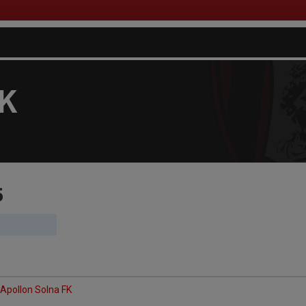
FK
5
 Apollon Solna FK