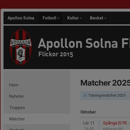
Apollon Solna
Fotboll
Kultur
Basket
Apollon Solna 
Flickor 2015
Matcher 202
Hem
Träningsmatcher 2025
Nyheter
Truppen
Oktober
Matcher
Lör 11
Spånga IS FK -
16:45
Källvesta BP