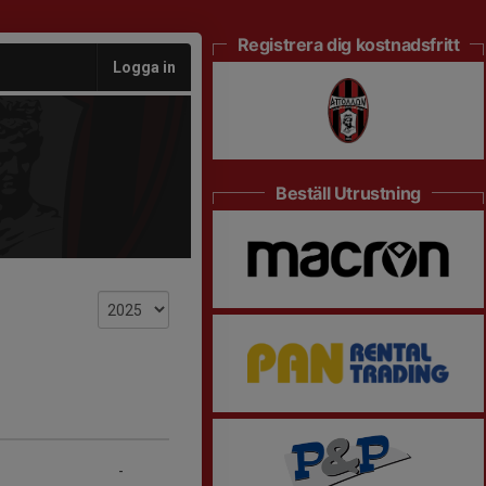
Registrera dig kostnadsfritt
Logga in
Beställ Utrustning
-