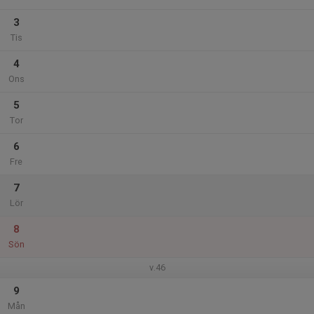
3
Tis
4
Ons
5
Tor
6
Fre
7
Lör
8
Sön
v.46
9
Mån