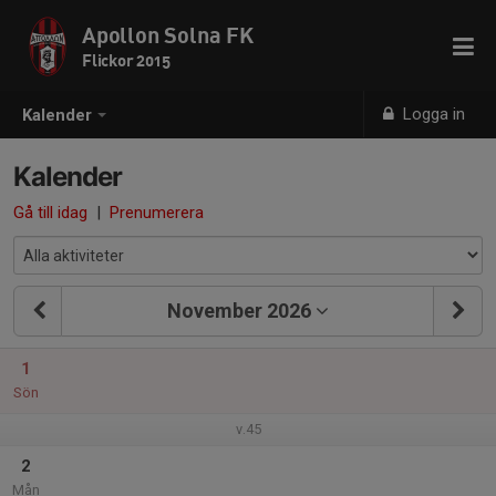
Apollon Solna FK
Flickor 2015
Logga in
Kalender
Kalender
Gå till idag
|
Prenumerera
November 2026
1
Sön
v.45
2
Mån