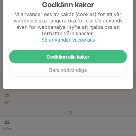
Godkänn kakor
17
Tis
Vi använder oss av kakor (cookies) för att vår
webbplats ska fungera bra för dig. De används
18
även för webbanalys i syfte att hjälpa oss att
Ons
förbättra våra tjänster.
Så använder vi cookies
19
Tor
Godkänn alla kakor
20
Fre
Bara nödvändiga
21
Lör
22
Sön
v.48
23
Mån