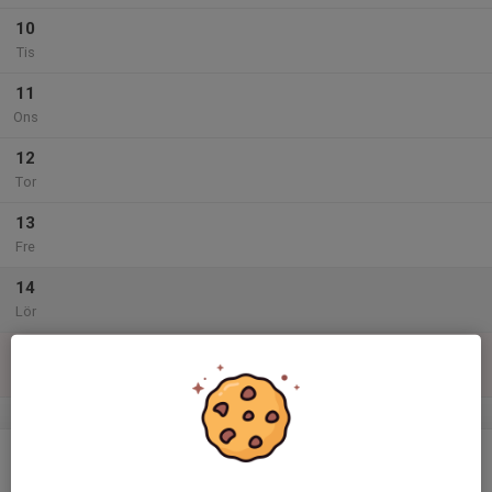
10
Tis
11
Ons
12
Tor
13
Fre
14
Lör
15
Sön
v.47
16
Mån