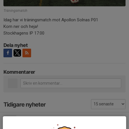
Träningsmatch
Idag har vi träningsmatch mot Apollon Solnas P01
Kom ner och heja!
Stockhagens IP 17:00
Dela nyhet
Kommentarer
Tidigare nyheter
Motstånd 2018
25 jan 2018
0