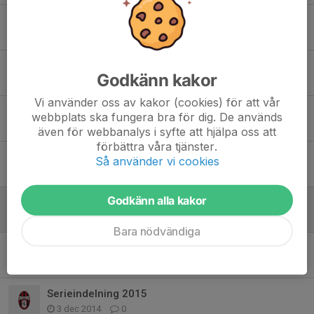
Match inställd!
22 apr 2016
0
Första veteranträningen
Godkänn kakor
14 mar 2016
0
Vi använder oss av kakor (cookies) för att vår
Flytt av veteranmatcher
webbplats ska fungera bra för dig. De används
6 aug 2015
0
även för webbanalys i syfte att hjälpa oss att
förbättra våra tjänster.
Apollon P01 vs Apollon Veteraner
Så använder vi cookies
28 mar 2015
0
Godkänn alla kakor
Veteraner vs Pojkar01
28 mar 2015
0
Bara nödvändiga
STÖD APOLLON SOLNA
6 feb 2015
0
Serieindelning 2015
3 dec 2014
0