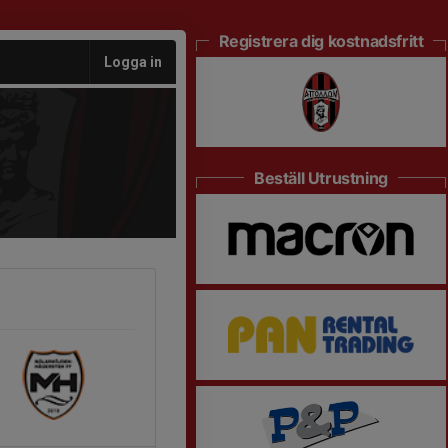
Registrera dig kostnadsfritt
Logga in
Beställ Utrustning