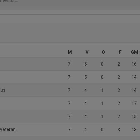
M
V
O
F
GM
7
5
0
2
16
7
5
0
2
14
lus
7
4
1
2
14
7
4
1
2
17
7
4
1
2
15
 Veteran
7
4
0
3
13