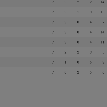
7
3
2
2
14
7
3
1
3
15
7
3
0
4
7
7
3
0
4
14
7
3
0
4
11
7
2
2
3
5
7
1
0
6
8
K
7
0
2
5
6