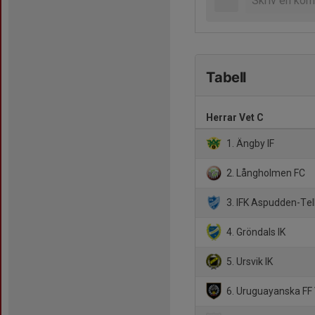
Tabell
Herrar Vet C
1. Ängby IF
2. Långholmen FC
3. IFK Aspudden-Tel
4. Gröndals IK
5. Ursvik IK
6. Uruguayanska FF