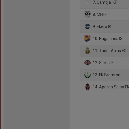
7. Camdja IKF
8. MHFF
9. Ekerö IK
10. Hagalunds IS
11. Tudor Arms FC
12. Sickla IF
13. FK Bromma
14. Apollon Solna F