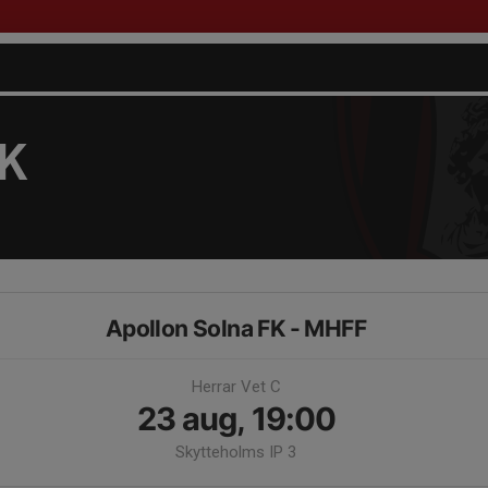
FK
Apollon Solna FK - MHFF
Herrar Vet C
23 aug, 19:00
Skytteholms IP 3