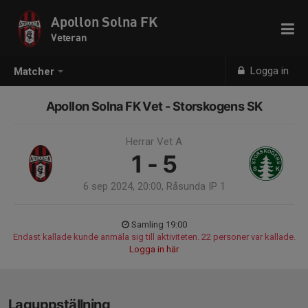
Apollon Solna FK
Veteran
Logga in
Matcher
Apollon Solna FK Vet - Storskogens SK
Herrar Vet A
1 - 5
6 sep 2024, 20:00, Råsunda IP 1
Samling 19:00
Endast kallade kunde anmäla sig till aktiviteten. 22 personer var kallade.
Logga in här
Laguppställning