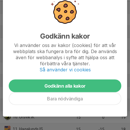
1. Vällingby AIK
15
50
38
2. Storskogens SK
15
25
36
3. Husby FF
15
16
32
Godkänn kakor
4. IF Wasa 2
15
13
30
Vi använder oss av kakor (cookies) för att vår
webbplats ska fungera bra för dig. De används
5. FK Bromma
15
7
26
även för webbanalys i syfte att hjälpa oss att
förbättra våra tjänster.
6. Bro IK
15
18
25
Så använder vi cookies
7. Apollon Solna FK
15
5
24
Godkänn alla kakor
8. Ekerö IK
15
5
24
Bara nödvändiga
9. Kofkella Kultur o IF
15
3
22
10. Ursvik IK
15
0
19
11. Hagalunds IS
15
-15
18