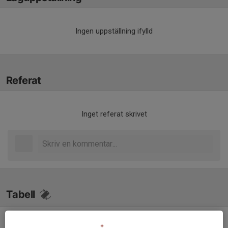
Ingen uppställning ifylld
Referat
Inget referat skrivet
Tabell
Herrar Vet A
M
+/-
P