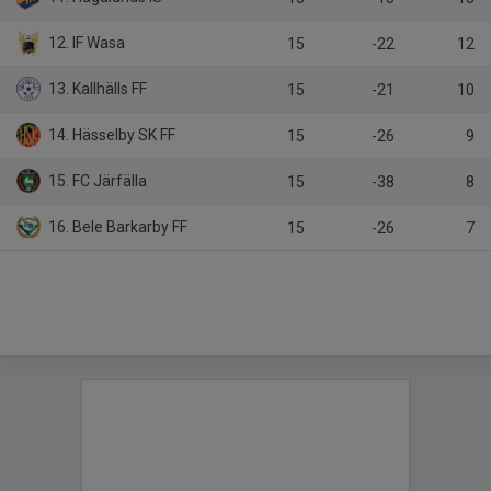
12. IF Wasa
15
-22
12
13. Kallhälls FF
15
-21
10
14. Hässelby SK FF
15
-26
9
15. FC Järfälla
15
-38
8
16. Bele Barkarby FF
15
-26
7