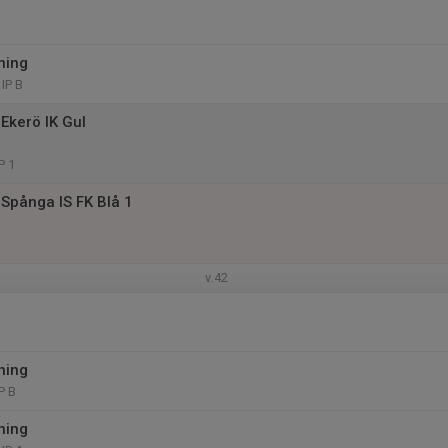
ning
IP B
Ekerö IK Gul
P 1
Spånga IS FK Blå 1
v.42
ning
P B
ning