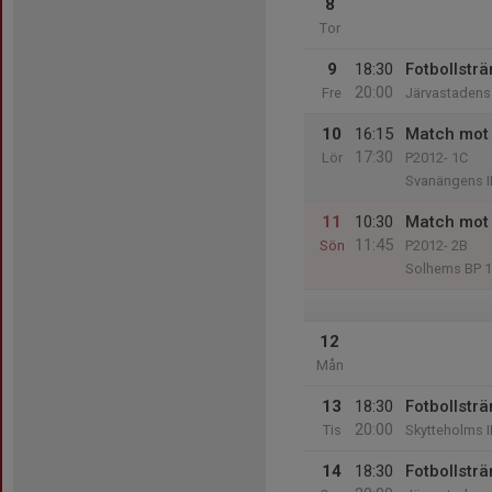
8
Tor
9
18:30
Fotbollsträ
20:00
Fre
Järvastadens 
10
16:15
Match mot 
17:30
Lör
P2012- 1C
Svanängens I
11
10:30
Match mot 
11:45
Sön
P2012- 2B
Solhems BP 1
12
Mån
13
18:30
Fotbollsträ
20:00
Tis
Skytteholms I
14
18:30
Fotbollsträ