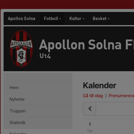
Apollon Solna
Fotboll
Kultur
Basket
Apollon Solna 
U14
Kalender
Hem
Gå till idag
|
Prenumerer
Nyheter
Truppen
Statistik
1
Tor