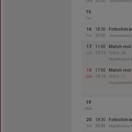
20:00
Ons
Järvastadens 
15
Tor
16
18:30
Fotbollsträ
20:00
Fre
Järvastadens 
17
11:00
Match mot 
12:15
Lör
P2012- 2B
Skytteholms I
18
17:00
Match mot 
18:15
Sön
P2012- 1C
Huvudstafälte
19
Mån
20
18:30
Fotbollsträ
20:00
Tis
Skytteholms I