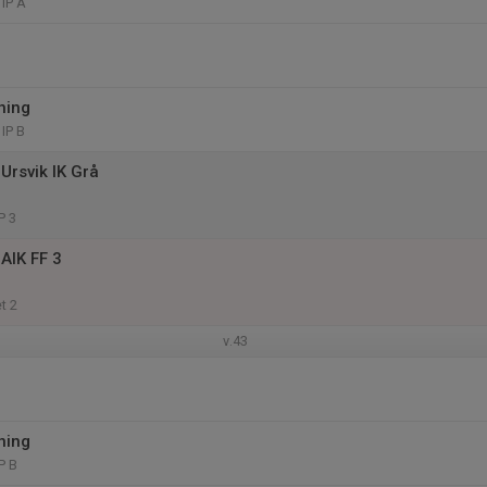
IP A
ning
IP B
Ursvik IK Grå
P 3
AIK FF 3
t 2
v.43
ning
P B