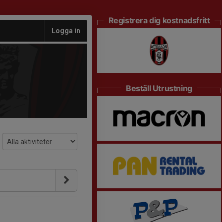
Registrera dig kostnadsfritt
Logga in
Beställ Utrustning