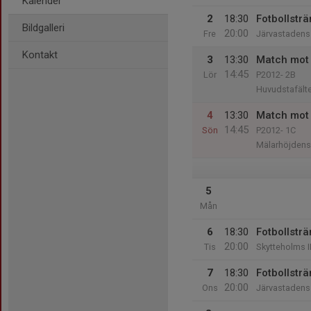
Kalender
2
18:30
Fotbollsträ
Bildgalleri
20:00
Fre
Järvastadens 
Kontakt
3
13:30
Match mot 
14:45
Lör
P2012- 2B
Huvudstafälte
4
13:30
Match mot 
14:45
Sön
P2012- 1C
Mälarhöjdens 
5
Mån
6
18:30
Fotbollsträ
20:00
Tis
Skytteholms I
7
18:30
Fotbollsträ
20:00
Ons
Järvastadens 