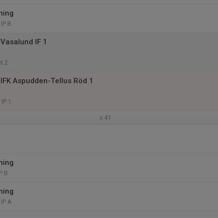
ning
IP B
Vasalund IF 1
t 2
IFK Aspudden-Tellus Röd 1
IP 1
v.41
ning
P B
ning
IP A