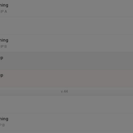
ning
IP A
ning
IP B
up
up
v.44
ning
P B