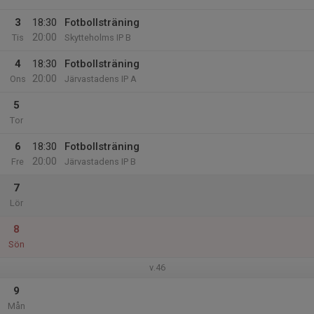
3
18:30
Fotbollsträning
20:00
Tis
Skytteholms IP B
4
18:30
Fotbollsträning
20:00
Ons
Järvastadens IP A
5
Tor
6
18:30
Fotbollsträning
20:00
Fre
Järvastadens IP B
7
Lör
8
Sön
v.46
9
Mån