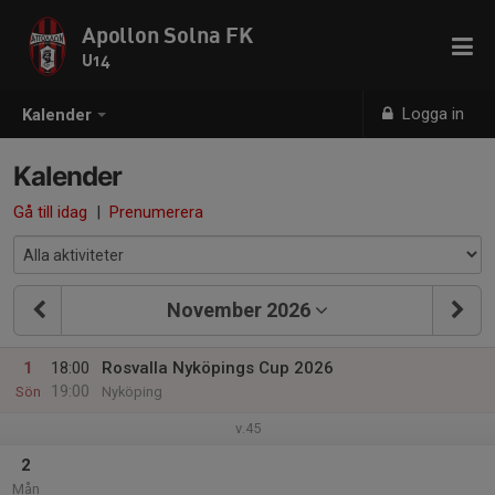
Apollon Solna FK
U14
Logga in
Kalender
Kalender
Gå till idag
|
Prenumerera
November 2026
1
18:00
Rosvalla Nyköpings Cup 2026
19:00
Sön
Nyköping
v.45
2
Mån