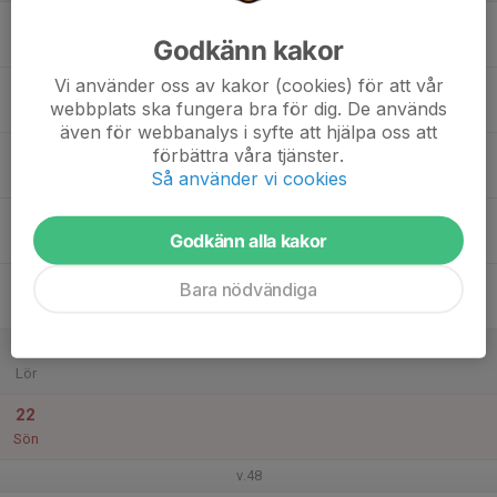
16
Godkänn kakor
Mån
Vi använder oss av kakor (cookies) för att vår
17
18:30
Fotbollsträning
webbplats ska fungera bra för dig. De används
20:00
Tis
Skytteholms IP B
även för webbanalys i syfte att hjälpa oss att
18
18:30
Fotbollsträning
förbättra våra tjänster.
20:00
Så använder vi cookies
Ons
Järvastadens IP A
19
Godkänn alla kakor
Tor
20
18:30
Fotbollsträning
Bara nödvändiga
20:00
Fre
Järvastadens IP B
21
Lör
22
Sön
v.48