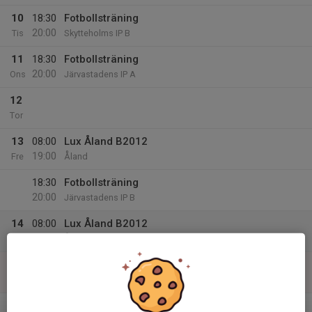
10
18:30
Fotbollsträning
20:00
Tis
Skytteholms IP B
11
18:30
Fotbollsträning
20:00
Ons
Järvastadens IP A
12
Tor
13
08:00
Lux Åland B2012
19:00
Fre
Åland
18:30
Fotbollsträning
20:00
Järvastadens IP B
14
08:00
Lux Åland B2012
19:00
Lör
Åland
15
08:00
Lux Åland B2012
19:00
Sön
Åland
v.47