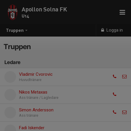
Apollon Solna FK
U14
Logga in
Truppen
Truppen
Ledare
Vladimir Cvorovic
Huvudtränare
Nikos Metaxas
Ass tränare / Lagledare
Simon Andersson
Ass tränare
Fadi Iskender