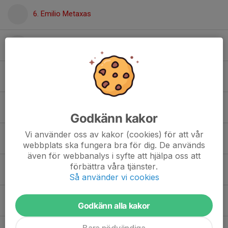
6. Emilio Metaxas
7. Mohamed Amin ahmed ali
8. Leo Von Wachenfeldt
9. Edwin Andersson
Godkänn kakor
Vi använder oss av kakor (cookies) för att vår
10. Lucas Khajadorian
webbplats ska fungera bra för dig. De används
även för webbanalys i syfte att hjälpa oss att
förbättra våra tjänster.
11. Abanoub Daoud
Så använder vi cookies
13. Maximilian Iskender
Godkänn alla kakor
Bara nödvändiga