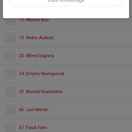
14. Alfred Bergstrand
15. Alonso Azu
19. Andro Audesh
20. Alfred Sagrera
24. Dmytro Nechyporuk
32. Ahmed Khachetlov
66. Joel Mehari
67. Faruk Fatic