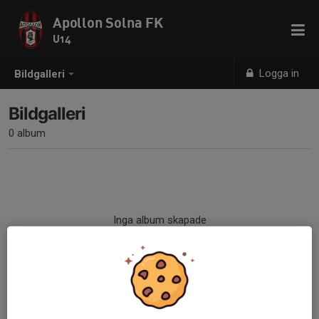
Apollon Solna FK
U14
Logga in
Bildgalleri
Bildgalleri
0 album
Inga album skapade