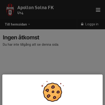
Apollon Solna FK
U14
Logga in
Till hemsidan
Ingen åtkomst
Du har inte tillgång att se denna sida.