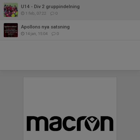
U14 - Div 2 gruppindelning
1 feb, 07:22
0
Apollons nya satsning
14 jan, 15:04
0