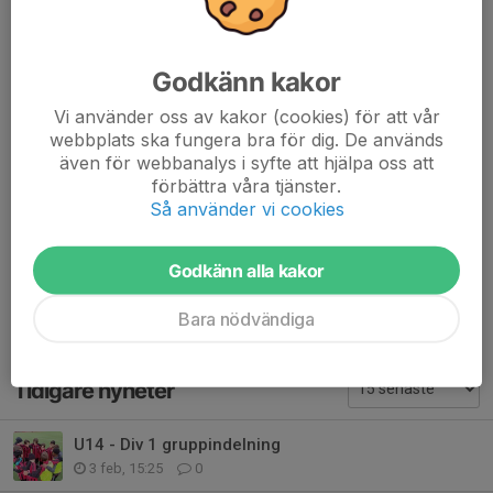
FC Järfälla
FK Bromma
Sollentuna FK
Godkänn kakor
Spånga IS
Vi använder oss av kakor (cookies) för att vår
Täby FK
webbplats ska fungera bra för dig. De används
Ursvik IK
även för webbanalys i syfte att hjälpa oss att
Vasalund IF
förbättra våra tjänster.
Så använder vi cookies
Spelschemat publiceras under mars
Godkänn alla kakor
Dela nyhet
Bara nödvändiga
Tidigare nyheter
U14 - Div 1 gruppindelning
3 feb, 15:25
0