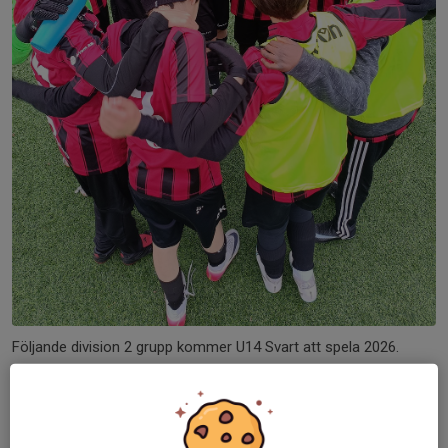
Följande division 2 grupp kommer U14 Svart att spela 2026.
Apollon Solna FK
Bele Barkaby FF
Bro IK