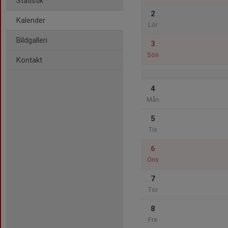
Statistik
2
Kalender
Lör
Bildgalleri
3
Sön
Kontakt
4
Mån
5
Tis
6
Ons
7
Tor
8
Fre