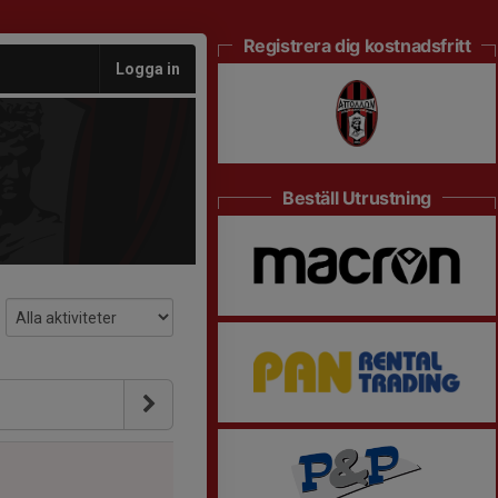
Registrera dig kostnadsfritt
Logga in
Beställ Utrustning