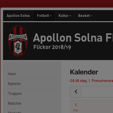
Apollon Solna
Fotboll
Kultur
Basket
Apollon Solna 
Flickor 2018/19
Kalender
Hem
Gå till idag
|
Prenumerer
Nyheter
Truppen
Matcher
1
Fre