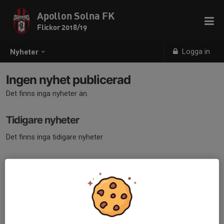
Apollon Solna FK
Flickor 2018/19
Logga in
Nyheter
Ingen nyhet publicerad
Det finns inga nyheter än.
Tidigare nyheter
Det finns inga tidigare nyheter