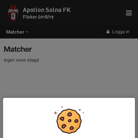
Apollon Solna FK
Flickor 2018/19
Logga in
Matcher
Matcher
Ingen serie inlagd