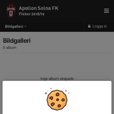
Apollon Solna FK
Flickor 2018/19
Logga in
Bildgalleri
Bildgalleri
0 album
Inga album skapade