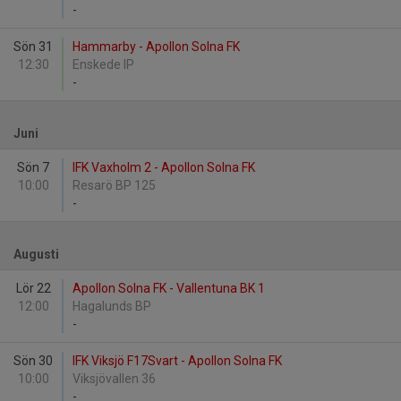
-
Sön 31
Hammarby - Apollon Solna FK
12:30
Enskede IP
-
Juni
Sön 7
IFK Vaxholm 2 - Apollon Solna FK
10:00
Resarö BP 125
-
Augusti
Lör 22
Apollon Solna FK - Vallentuna BK 1
12:00
Hagalunds BP
-
Sön 30
IFK Viksjö F17Svart - Apollon Solna FK
10:00
Viksjövallen 36
-