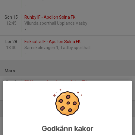
-
Sön 15
Runby IF - Apollon Solna FK
12:45
Vilunda sporthall Upplands Väsby
-
Lör 28
Fisksätra IF - Apollon Solna FK
13:30
Samskolevägen 1, Tattby sporthall
-
Mars
Sön 8
FC Hammarby - Apollon Solna FK
13:30
Kanalhallen
-
April
Lör 18
Enskede IK Röd 2 - Apollon Solna FK
Godkänn kakor
10:00
Enskede IP 56