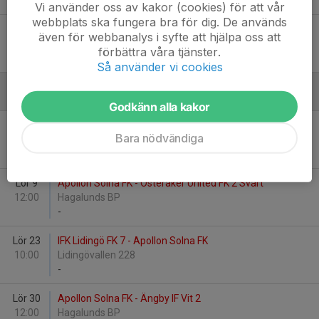
-
Vi använder oss av kakor (cookies) för att vår
webbplats ska fungera bra för dig. De används
Lör 25
Apollon Solna FK - IF Brommapojkarna F17-15
även för webbanalys i syfte att hjälpa oss att
12:00
Hagalunds BP
förbättra våra tjänster.
-
Så använder vi cookies
Maj
Godkänn alla kakor
Lör 2
Täby FK 41 - Apollon Solna FK
Bara nödvändiga
11:00
Näsbydal 115
-
Lör 9
Apollon Solna FK - Österåker United FK 2 Svart
12:00
Hagalunds BP
-
Lör 23
IFK Lidingö FK 7 - Apollon Solna FK
10:00
Lidingövallen 228
-
Lör 30
Apollon Solna FK - Ängby IF Vit 2
12:00
Hagalunds BP