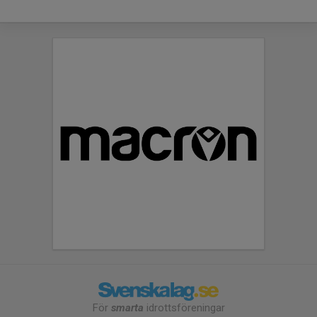
För
smarta
idrottsföreningar