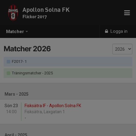
Apollon Solna FK
Flickor 2017
Logga in
Matcher
Matcher 2026
F2017- 1
Träningsmatcher
- 2025
Mars - 2025
Sön 23
Fisksätra IF - Apollon Solna FK
14:00
Fisksätra, Laxgatan 1
-
April - 2025