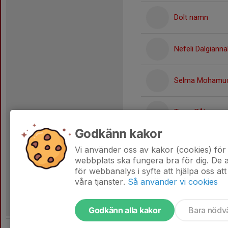
Dolt namn
Nefeli Dalgianna
Selma Mohamu
Tuwa Båt
Godkänn kakor
Zara Ibrahim
Vi använder oss av kakor (cookies) för 
webbplats ska fungera bra för dig. De
för webbanalys i syfte att hjälpa oss att
våra tjänster.
Så använder vi cookies
Godkänn alla kakor
Bara nödv