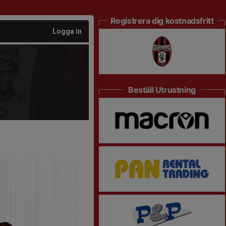
Registrera dig kostnadsfritt
Logga in
Beställ Utrustning