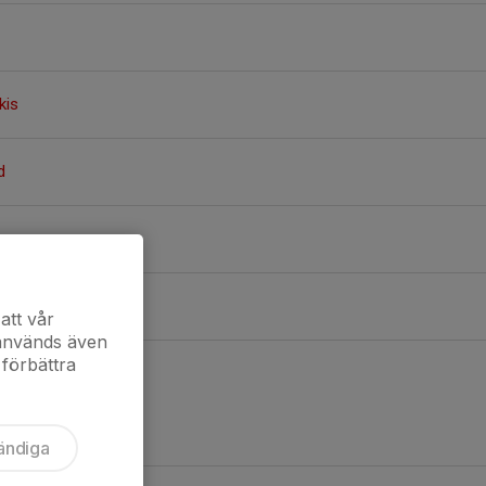
kis
d
att vår
 används även
 förbättra
ändiga