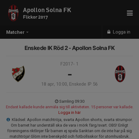
Apollon Solna FK
Flickor 2017
Logga in
Matcher
Enskede IK Röd 2 - Apollon Solna FK
F2017- 1
-
18 apr, 10:00, Enskede IP 56
Samling 09:30
Endast kallade kunde anmäla sig till aktiviteten. 15 personer var kallade.
Logga in här
Klädsel: Apollon matchtröja, svarta Apollon shorts, svarta strumpor.
Om barnet har underställ ska de vara i mörk färg/svart. OBS! Enligt
föreningens riktlinjer får barnen ej spela Sanktan om de inte har på sig
matchtröja! Glöm inte benskydd och fotbollsskor för utomhusbruk.