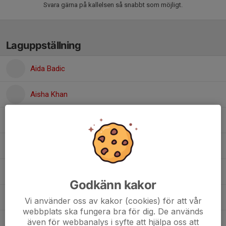
Svara gärna på kallelsen så snabbt som möjligt.
Laguppställning
Aida Badic
Aisha Khan
8. Alina Daahir
Evelyn Kouvatsis
Gynisha Kumari
Godkänn kakor
Dolt namn
Vi använder oss av kakor (cookies) för att vår
webbplats ska fungera bra för dig. De används
även för webbanalys i syfte att hjälpa oss att
Selma Mohamud