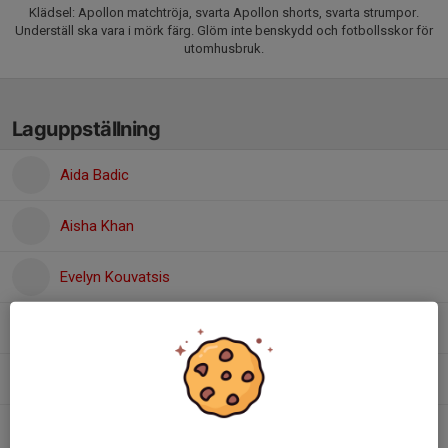
Klädsel: Apollon matchtröja, svarta Apollon shorts, svarta strumpor.
Underställ ska vara i mörk färg. Glöm inte benskydd och fotbollsskor för
utomhusbruk.
Laguppställning
Aida Badic
Aisha Khan
Evelyn Kouvatsis
Gynisha Kumari
Dolt namn
Selma Mohamud