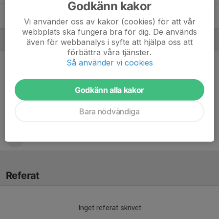
Godkänn kakor
Zara Ibrahim
Vi använder oss av kakor (cookies) för att vår
webbplats ska fungera bra för dig. De används
Ledare
även för webbanalys i syfte att hjälpa oss att
förbättra våra tjänster.
Så använder vi cookies
Amir Sokolovic
Tränare
Nasra Ahmed
Tränare
Godkänn alla kakor
Bara nödvändiga
Samira Jabbar
Lagledare
Wafa Said Zihira Badic
Tränare
Referat
Inget referat skrivet