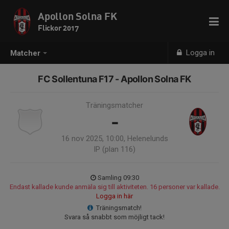
Apollon Solna FK
Flickor 2017
Logga in
Matcher
FC Sollentuna F17 - Apollon Solna FK
Träningsmatcher
-
16 nov 2025, 10:00, Helenelunds
IP (plan 116)
Samling 09:30
Endast kallade kunde anmäla sig till aktiviteten. 16 personer var kallade.
Logga in här
Träningsmatch!
Svara så snabbt som möjligt tack!