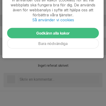
webbplats ska fungera bra för dig. De används
23. Sree Mithra Mareesan
även för webbanalys i syfte att hjälpa oss att
förbättra våra tjänster.
Så använder vi cookies
Ledare
Jenny Hernesten Westman
Tränare
Godkänn alla kakor
Bara nödvändiga
Referat
Inget referat skrivet