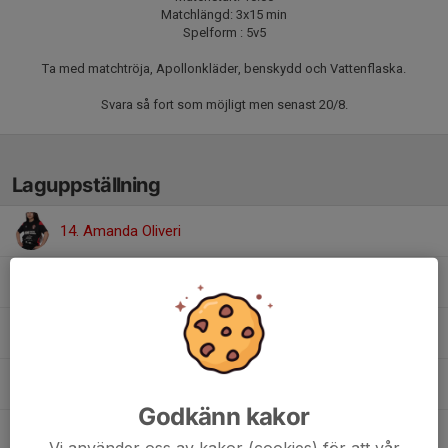
Matchlängd: 3x15 min
Spelform : 5v5
Ta med matchtröja, Apollonkläder, benskydd och Vattenflaska.
Svara så fort som möjligt men senast 20/8.
Laguppställning
14. Amanda Oliveri
16. Awa Antman Chorr
21. Elisa Andradottie
5. Saga Westman
Godkänn kakor
7. Sally Danell
Vi använder oss av kakor (cookies) för att vår