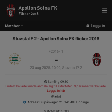
Apollon Solna FK
Flickor 2016
Logga in
Matcher
Stuvsta IF 2 - Apollon Solna FK flickor 2016
F2016- 1
-
23 aug 2025, 10:00, Stuvsta IP 2
Samling 09:30
Endast kallade kunde anmäla sig till aktiviteten. 9 personer var kallade.
Logga in här
(Karta)
Adress: Djupåsvägen 21, 141 40 Huddinge
Matchstart: 10:00