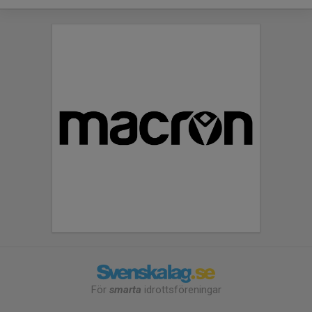
För
smarta
idrottsföreningar