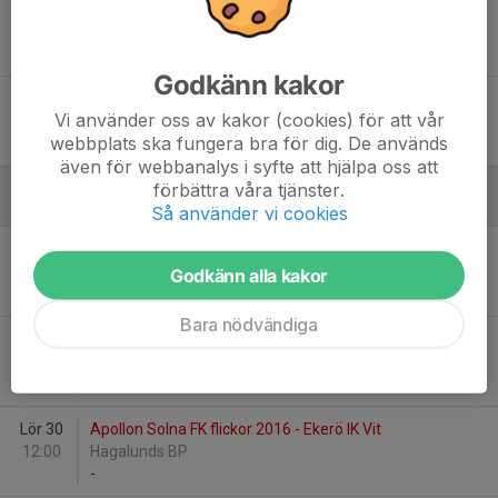
Fre 6
Apollon Solna FK - Norrtulls SK
11:30
Huvudstafältet
-
Godkänn kakor
Sön 8
Ängby IF Grönvit - Apollon Solna FK flickor 2015
Vi använder oss av kakor (cookies) för att vår
10:30
Ängby IP 2
webbplats ska fungera bra för dig. De används
-
även för webbanalys i syfte att hjälpa oss att
förbättra våra tjänster.
Augusti
Så använder vi cookies
Lör 23
Stuvsta IF 2 - Apollon Solna FK flickor 2016
10:00
Stuvsta IP 2
Godkänn alla kakor
-
Bara nödvändiga
Lör 23
Apollon Solna FK flickor 2015 - Sköndals IK FK blå
14:00
Huvudstafältet 11
-
Lör 30
Apollon Solna FK flickor 2016 - Ekerö IK Vit
12:00
Hagalunds BP
-