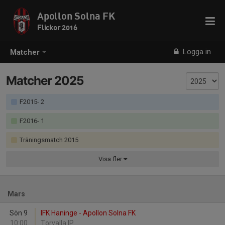
Apollon Solna FK
Flickor 2016
Logga in
Matcher
Matcher 2025
F2015- 2
F2016- 1
Träningsmatch 2015
Visa
fler
Mars
Sön 9
IFK Haninge - Apollon Solna FK
10:00
Torvalla IP