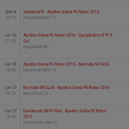
-
Sön 4
Vasalund IF - Apollon Solna FK flickor 2015
10:15
Huvudstafältet 11
-
Lör 10
Apollon Solna FK flickor 2016 - Djurgårdens IF FF 6
11:15
Gul
Hagalunds BP
-
Lör 10
Apollon Solna FK flickor 2015 - Norrtulls SK Vit B
16:30
Huvudstafältet 12
-
Lör 17
Norrtulls SK Gul B - Apollon Solna FK flickor 2016
10:15
Norra Real 15
-
Lör 17
Danderyds SK FF Röd - Apollon Solna FK flickor
16:45
2015
Danderydsvallen 3
-