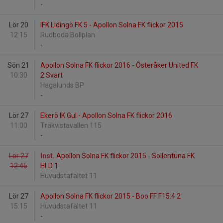
-
Lör 20
IFK Lidingö FK 5 - Apollon Solna FK flickor 2015
12:15
Rudboda Bollplan
-
Sön 21
Apollon Solna FK flickor 2016 - Österåker United FK
10:30
2 Svart
Hagalunds BP
-
Lör 27
Ekerö IK Gul - Apollon Solna FK flickor 2016
11:00
Träkvistavallen 115
-
Lör 27
Inst.
Apollon Solna FK flickor 2015 - Sollentuna FK
12:45
HLD 1
Huvudstafältet 11
Lör 27
Apollon Solna FK flickor 2015 - Boo FF F15:4 2
15:15
Huvudstafältet 11
-