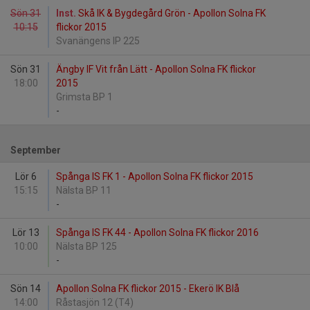
Sön 31
Inst.
Skå IK & Bygdegård Grön - Apollon Solna FK
10:15
flickor 2015
Svanängens IP 225
Sön 31
Ängby IF Vit från Lätt - Apollon Solna FK flickor
18:00
2015
Grimsta BP 1
-
September
Lör 6
Spånga IS FK 1 - Apollon Solna FK flickor 2015
15:15
Nälsta BP 11
-
Lör 13
Spånga IS FK 44 - Apollon Solna FK flickor 2016
10:00
Nälsta BP 125
-
Sön 14
Apollon Solna FK flickor 2015 - Ekerö IK Blå
14:00
Råstasjön 12 (T4)