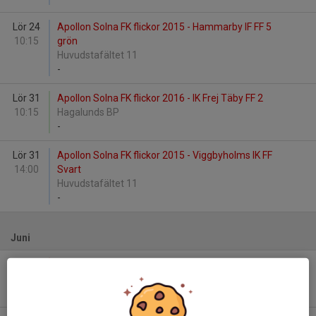
Lör 24
Apollon Solna FK flickor 2015 - Hammarby IF FF 5
10:15
grön
Huvudstafältet 11
-
Lör 31
Apollon Solna FK flickor 2016 - IK Frej Täby FF 2
10:15
Hagalunds BP
-
Lör 31
Apollon Solna FK flickor 2015 - Viggbyholms IK FF
14:00
Svart
Huvudstafältet 11
-
Juni
Fre 6
Apollon Solna FK f2016 - Spånga IS FK
09:15
Frimärket
-