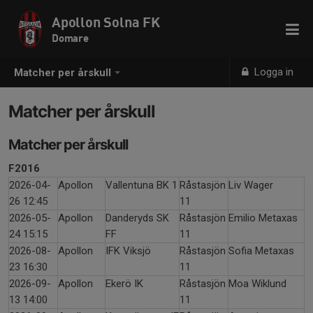
Apollon Solna FK
Domare
Logga in
Matcher per årskull
Matcher per årskull
Matcher per årskull
F2016
2026-04-
Apollon
Vallentuna BK 1
Råstasjön
Liv Wager
26 12:45
11
2026-05-
Apollon
Danderyds SK
Råstasjön
Emilio Metaxas
24 15:15
FF
11
2026-08-
Apollon
IFK Viksjö
Råstasjön
Sofia Metaxas
23 16:30
11
2026-09-
Apollon
Ekerö IK
Råstasjön
Moa Wiklund
13 14:00
11