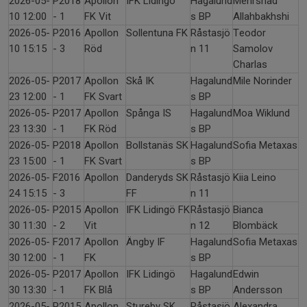
2026-05-
P2018
Apollon
IFK Lidingö
Hagalund
Mehrshad
10 12:00
- 1
FK Vit
s BP
Allahbakhshi
2026-05-
P2016
Apollon
Sollentuna FK
Råstasjö
Teodor
10 15:15
- 3
Röd
n 11
Samolov
Charlas
2026-05-
P2017
Apollon
Skå IK
Hagalund
Mile Norinder
23 12:00
- 1
FK Svart
s BP
2026-05-
P2017
Apollon
Spånga IS
Hagalund
Moa Wiklund
23 13:30
- 1
FK Röd
s BP
2026-05-
P2018
Apollon
Bollstanäs SK
Hagalund
Sofia Metaxas
23 15:00
- 1
FK Svart
s BP
2026-05-
F2016
Apollon
Danderyds SK
Råstasjö
Kiia Leino
24 15:15
- 3
FF
n 11
2026-05-
P2015
Apollon
IFK Lidingö FK
Råstasjö
Bianca
30 11:30
- 2
Vit
n 12
Blombäck
2026-05-
F2017
Apollon
Ängby IF
Hagalund
Sofia Metaxas
30 12:00
- 1
FK
s BP
2026-05-
P2017
Apollon
IFK Lidingö
Hagalund
Edwin
30 13:30
- 1
FK Blå
s BP
Andersson
2026-05-
P2015
Apollon
Stureby SK
Råstasjö
Alexandra