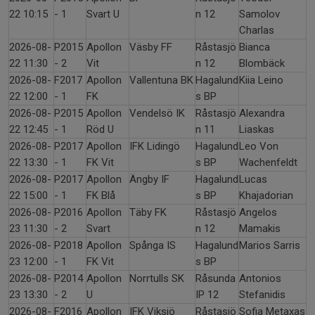
22 10:15
- 1
Svart U
n 12
Samolov
Charlas
2026-08-
P2015
Apollon
Väsby FF
Råstasjö
Bianca
22 11:30
- 2
Vit
n 12
Blombäck
2026-08-
F2017
Apollon
Vallentuna BK
Hagalund
Kiia Leino
22 12:00
- 1
FK
s BP
2026-08-
P2015
Apollon
Vendelsö IK
Råstasjö
Alexandra
22 12:45
- 1
Röd U
n 11
Liaskas
2026-08-
P2017
Apollon
IFK Lidingö
Hagalund
Leo Von
22 13:30
- 1
FK Vit
s BP
Wachenfeldt
2026-08-
P2017
Apollon
Ängby IF
Hagalund
Lucas
22 15:00
- 1
FK Blå
s BP
Khajadorian
2026-08-
P2016
Apollon
Täby FK
Råstasjö
Angelos
23 11:30
- 2
Svart
n 12
Mamakis
2026-08-
P2018
Apollon
Spånga IS
Hagalund
Marios Sarris
23 12:00
- 1
FK Vit
s BP
2026-08-
P2014
Apollon
Norrtulls SK
Råsunda
Antonios
23 13:30
- 2
U
IP 12
Stefanidis
2026-08-
F2016
Apollon
IFK Viksjö
Råstasjö
Sofia Metaxas