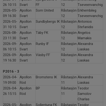
26 10:15
Svart
FF
12
Tseveenvanchig
2026-05-
Apollon
Som United
Råstasjön
Erkhembileg
09 16:30
Svart
12
Tseveenvanchig
2026-05-
Apollon
Sundbybergs IK
Råstasjön
Antonios
31 10:15
Svart
12
Stefanidis
2026-08-
Apollon
Täby FK
Råstasjön
Angelos
23 11:30
Svart
12
Mamakis
2026-09-
Apollon
Runby IF
Råstasjön
Alexandra
06 10:15
Svart
12
Liaskas
2026-09-
Apollon
Väsby FF
Råstasjön
Alexandra
19 16:30
Svart
12
Liaskas
P2016 - 3
2026-04-
Apollon
Bromstens IK
Råstasjön
Alexandra
19 09:00
Röd
11
Liaskas
2026-04-
Apollon
BP
Råstasjön
Teodor
26 15:15
Röd
11
Samolov
Charlas
2026-05-
Apollon
Sollentuna FK
Råstasjön
Teodor