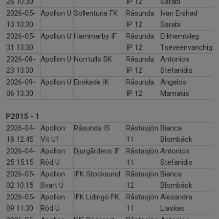
26 10:30
IP 12
Sarabi
2026-05-
Apollon U
Sollentuna FK
Råsunda
Ivan Ershad
10 10:30
IP 12
Sarabi
2026-05-
Apollon U
Hammarby IF
Råsunda
Erkhembileg
31 13:30
IP 12
Tseveenvanchig
2026-08-
Apollon U
Norrtulls SK
Råsunda
Antonios
23 13:30
IP 12
Stefanidis
2026-09-
Apollon U
Enskede IK
Råsunda
Angelos
06 13:30
IP 12
Mamakis
P2015 - 1
2026-04-
Apollon
Råsunda IS
Råstasjön
Bianca
18 12:45
Vit U1
11
Blombäck
2026-04-
Apollon
Djurgårdens IF
Råstasjön
Antonios
25 15:15
Röd U
11
Stefanidis
2026-05-
Apollon
IFK Stocksund
Råstasjön
Bianca
02 10:15
Svart U
12
Blombäck
2026-05-
Apollon
IFK Lidingö FK
Råstasjön
Alexandra
09 11:30
Röd U
11
Liaskas