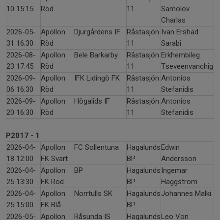
10 15:15
Röd
11
Samolov
Charlas
2026-05-
Apollon
Djurgårdens IF
Råstasjön
Ivan Ershad
31 16:30
Röd
11
Sarabi
2026-08-
Apollon
Bele Barkarby
Råstasjön
Erkhembileg
23 17:45
Röd
11
Tseveenvanchig
2026-09-
Apollon
IFK Lidingö FK
Råstasjön
Antonios
06 16:30
Röd
11
Stefanidis
2026-09-
Apollon
Högalids IF
Råstasjön
Antonios
20 16:30
Röd
11
Stefanidis
P2017 - 1
2026-04-
Apollon
FC Sollentuna
Hagalunds
Edwin
18 12:00
FK Svart
BP
Andersson
2026-04-
Apollon
BP
Hagalunds
Ingemar
25 13:30
FK Röd
BP
Häggström
2026-04-
Apollon
Norrtulls SK
Hagalunds
Johannes Malki
25 15:00
FK Blå
BP
2026-05-
Apollon
Råsunda IS
Hagalunds
Leo Von