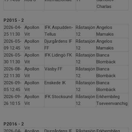
Charlas
P2015 - 2
2026-04-
Apollon
IFK Aspudden-
Råstasjön
Angelos
25 11:30
Vit
Tellus
12
Mamakis
2026-05-
Apollon
Djurgårdens IF
Råstasjön
Angelos
09 12:45
Vit
FF
12
Mamakis
2026-05-
Apollon
IFK Lidingö FK
Råstasjön
Bianca
30 11:30
Vit
12
Blombäck
2026-08-
Apollon
Väsby FF
Råstasjön
Bianca
22 11:30
Vit
12
Blombäck
2026-09-
Apollon
Enskede IK
Råstasjön
Bianca
05 12:45
Vit
12
Blombäck
2026-09-
Apollon
IFK Stocksund
Råstasjön
Erkhembileg
26 10:15
Vit
12
Tseveenvanchig
P2016 - 2
2026-04-
Apollon
Djurgårdens IF
Råstasjön
Erkhembileg