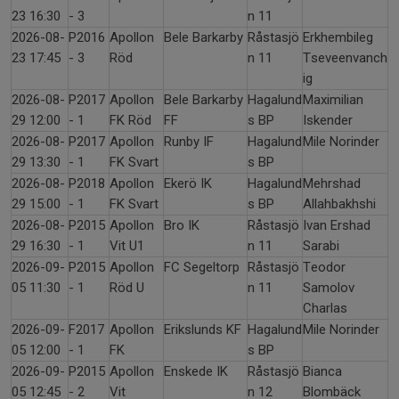
23 16:30
- 3
n 11
2026-08-
P2016
Apollon
Bele Barkarby
Råstasjö
Erkhembileg
23 17:45
- 3
Röd
n 11
Tseveenvanch
ig
2026-08-
P2017
Apollon
Bele Barkarby
Hagalund
Maximilian
29 12:00
- 1
FK Röd
FF
s BP
Iskender
2026-08-
P2017
Apollon
Runby IF
Hagalund
Mile Norinder
29 13:30
- 1
FK Svart
s BP
2026-08-
P2018
Apollon
Ekerö IK
Hagalund
Mehrshad
29 15:00
- 1
FK Svart
s BP
Allahbakhshi
2026-08-
P2015
Apollon
Bro IK
Råstasjö
Ivan Ershad
29 16:30
- 1
Vit U1
n 11
Sarabi
2026-09-
P2015
Apollon
FC Segeltorp
Råstasjö
Teodor
05 11:30
- 1
Röd U
n 11
Samolov
Charlas
2026-09-
F2017
Apollon
Erikslunds KF
Hagalund
Mile Norinder
05 12:00
- 1
FK
s BP
2026-09-
P2015
Apollon
Enskede IK
Råstasjö
Bianca
05 12:45
- 2
Vit
n 12
Blombäck