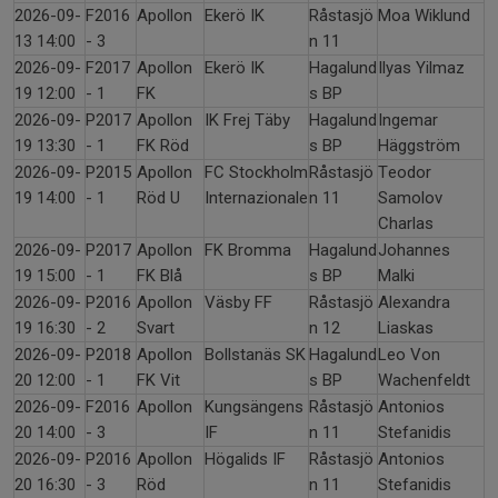
2026-09-
F2016
Apollon
Ekerö IK
Råstasjö
Moa Wiklund
13 14:00
- 3
n 11
2026-09-
F2017
Apollon
Ekerö IK
Hagalund
Ilyas Yilmaz
19 12:00
- 1
FK
s BP
2026-09-
P2017
Apollon
IK Frej Täby
Hagalund
Ingemar
19 13:30
- 1
FK Röd
s BP
Häggström
2026-09-
P2015
Apollon
FC Stockholm
Råstasjö
Teodor
19 14:00
- 1
Röd U
Internazionale
n 11
Samolov
Charlas
2026-09-
P2017
Apollon
FK Bromma
Hagalund
Johannes
19 15:00
- 1
FK Blå
s BP
Malki
2026-09-
P2016
Apollon
Väsby FF
Råstasjö
Alexandra
19 16:30
- 2
Svart
n 12
Liaskas
2026-09-
P2018
Apollon
Bollstanäs SK
Hagalund
Leo Von
20 12:00
- 1
FK Vit
s BP
Wachenfeldt
2026-09-
F2016
Apollon
Kungsängens
Råstasjö
Antonios
20 14:00
- 3
IF
n 11
Stefanidis
2026-09-
P2016
Apollon
Högalids IF
Råstasjö
Antonios
20 16:30
- 3
Röd
n 11
Stefanidis