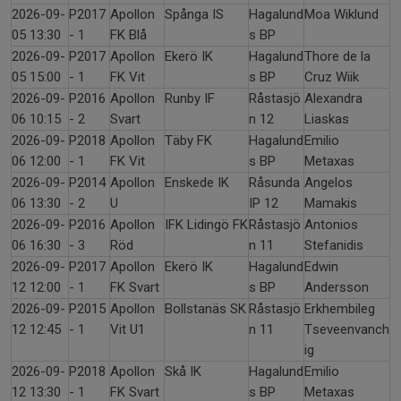
2026-09-
P2017
Apollon
Spånga IS
Hagalund
Moa Wiklund
05 13:30
- 1
FK Blå
s BP
2026-09-
P2017
Apollon
Ekerö IK
Hagalund
Thore de la
05 15:00
- 1
FK Vit
s BP
Cruz Wiik
2026-09-
P2016
Apollon
Runby IF
Råstasjö
Alexandra
06 10:15
- 2
Svart
n 12
Liaskas
2026-09-
P2018
Apollon
Täby FK
Hagalund
Emilio
06 12:00
- 1
FK Vit
s BP
Metaxas
2026-09-
P2014
Apollon
Enskede IK
Råsunda
Angelos
06 13:30
- 2
U
IP 12
Mamakis
2026-09-
P2016
Apollon
IFK Lidingö FK
Råstasjö
Antonios
06 16:30
- 3
Röd
n 11
Stefanidis
2026-09-
P2017
Apollon
Ekerö IK
Hagalund
Edwin
12 12:00
- 1
FK Svart
s BP
Andersson
2026-09-
P2015
Apollon
Bollstanäs SK
Råstasjö
Erkhembileg
12 12:45
- 1
Vit U1
n 11
Tseveenvanch
ig
2026-09-
P2018
Apollon
Skå IK
Hagalund
Emilio
12 13:30
- 1
FK Svart
s BP
Metaxas