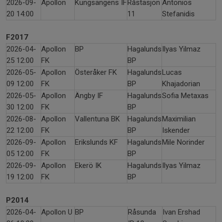
2026-09-
Apollon
Kungsängens IF
Råstasjön
Antonios
20 14:00
11
Stefanidis
F2017
2026-04-
Apollon
BP
Hagalunds
Ilyas Yilmaz
25 12:00
FK
BP
2026-05-
Apollon
Österåker FK
Hagalunds
Lucas
09 12:00
FK
BP
Khajadorian
2026-05-
Apollon
Ängby IF
Hagalunds
Sofia Metaxas
30 12:00
FK
BP
2026-08-
Apollon
Vallentuna BK
Hagalunds
Maximilian
22 12:00
FK
BP
Iskender
2026-09-
Apollon
Erikslunds KF
Hagalunds
Mile Norinder
05 12:00
FK
BP
2026-09-
Apollon
Ekerö IK
Hagalunds
Ilyas Yilmaz
19 12:00
FK
BP
P2014
2026-04-
Apollon U
BP
Råsunda
Ivan Ershad