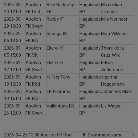
2026-08-
Apollon
Bele Barkarby
Hagalunds
Maximilian
29 12:00
FK Röd
FF
BP
Iskender
2026-08-
Apollon
Runby IF
Hagalunds
Mile Norinder
29 13:30
FK Svart
BP
2026-09-
Apollon
Spånga IS
Hagalunds
Moa Wiklund
05 13:30
FK Blå
BP
2026-09-
Apollon
Ekerö IK
Hagalunds
Thore de la
05 15:00
FK Vit
BP
Cruz Wiik
2026-09-
Apollon
Ekerö IK
Hagalunds
Edwin
12 12:00
FK Svart
BP
Andersson
2026-09-
Apollon
IK Frej Täby
Hagalunds
Ingemar
19 13:30
FK Röd
BP
Häggström
2026-09-
Apollon
FK Bromma
Hagalunds
Johannes Malki
19 15:00
FK Blå
BP
2026-09-
Apollon
Vallentuna BK
Hagalunds
Liv Wager
26 12:00
FK Svart
BP
2026-04-25 13:30
Apollon FK Röd
IF Brommapojkarna
H