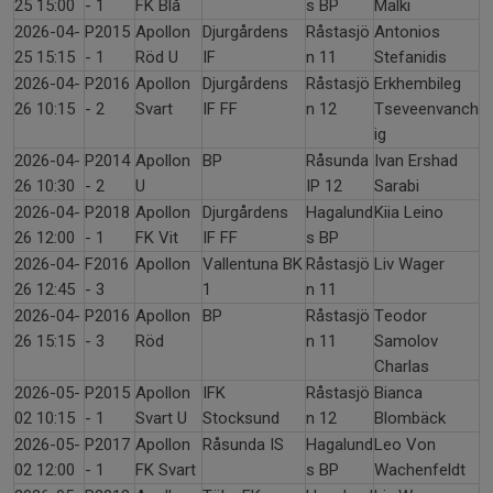
25 15:00
- 1
FK Blå
s BP
Malki
2026-04-
P2015
Apollon
Djurgårdens
Råstasjö
Antonios
25 15:15
- 1
Röd U
IF
n 11
Stefanidis
2026-04-
P2016
Apollon
Djurgårdens
Råstasjö
Erkhembileg
26 10:15
- 2
Svart
IF FF
n 12
Tseveenvanch
ig
2026-04-
P2014
Apollon
BP
Råsunda
Ivan Ershad
26 10:30
- 2
U
IP 12
Sarabi
2026-04-
P2018
Apollon
Djurgårdens
Hagalund
Kiia Leino
26 12:00
- 1
FK Vit
IF FF
s BP
2026-04-
F2016
Apollon
Vallentuna BK
Råstasjö
Liv Wager
26 12:45
- 3
1
n 11
2026-04-
P2016
Apollon
BP
Råstasjö
Teodor
26 15:15
- 3
Röd
n 11
Samolov
Charlas
2026-05-
P2015
Apollon
IFK
Råstasjö
Bianca
02 10:15
- 1
Svart U
Stocksund
n 12
Blombäck
2026-05-
P2017
Apollon
Råsunda IS
Hagalund
Leo Von
02 12:00
- 1
FK Svart
s BP
Wachenfeldt