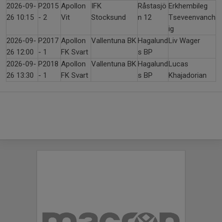
2026-09-
P2015
Apollon
IFK
Råstasjö
Erkhembileg
26 10:15
- 2
Vit
Stocksund
n 12
Tseveenvanch
ig
2026-09-
P2017
Apollon
Vallentuna BK
Hagalund
Liv Wager
26 12:00
- 1
FK Svart
s BP
2026-09-
P2018
Apollon
Vallentuna BK
Hagalund
Lucas
26 13:30
- 1
FK Svart
s BP
Khajadorian