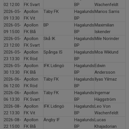
02 12:00
FK Svart
BP
Wachenfeldt
2026-05-
Apollon
Täby FK
Hagalunds
Marios Sarris
09 13:30
FK Vit
BP
2026-05-
Apollon
BP
Hagalunds
Maximilian
09 15:00
FK Blå
BP
Iskender
2026-05-
Apollon
Skå IK
Hagalunds
Mile Norinder
23 12:00
FK Svart
BP
2026-05-
Apollon
Spånga IS
Hagalunds
Moa Wiklund
23 13:30
FK Röd
BP
2026-05-
Apollon
IFK Lidingö
Hagalunds
Edwin
30 13:30
FK Blå
BP
Andersson
2026-06-
Apollon
Täby FK
Hagalunds
Ilyas Yilmaz
06 12:00
FK Röd
BP
2026-06-
Apollon
Täby FK
Hagalunds
Ingemar
06 13:30
FK Svart
BP
Häggström
2026-08-
Apollon
IFK Lidingö
Hagalunds
Leo Von
22 13:30
FK Vit
BP
Wachenfeldt
2026-08-
Apollon
Ängby IF
Hagalunds
Lucas
22 15:00
FK Blå
BP
Khajadorian