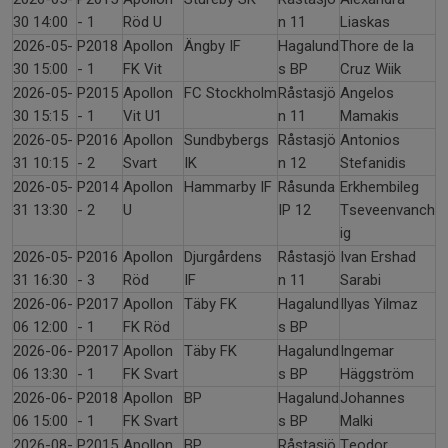
30 14:00
- 1
Röd U
n 11
Liaskas
2026-05-
P2018
Apollon
Ängby IF
Hagalund
Thore de la
30 15:00
- 1
FK Vit
s BP
Cruz Wiik
2026-05-
P2015
Apollon
FC Stockholm
Råstasjö
Angelos
30 15:15
- 1
Vit U1
n 11
Mamakis
2026-05-
P2016
Apollon
Sundbybergs
Råstasjö
Antonios
31 10:15
- 2
Svart
IK
n 12
Stefanidis
2026-05-
P2014
Apollon
Hammarby IF
Råsunda
Erkhembileg
31 13:30
- 2
U
IP 12
Tseveenvanch
ig
2026-05-
P2016
Apollon
Djurgårdens
Råstasjö
Ivan Ershad
31 16:30
- 3
Röd
IF
n 11
Sarabi
2026-06-
P2017
Apollon
Täby FK
Hagalund
Ilyas Yilmaz
06 12:00
- 1
FK Röd
s BP
2026-06-
P2017
Apollon
Täby FK
Hagalund
Ingemar
06 13:30
- 1
FK Svart
s BP
Häggström
2026-06-
P2018
Apollon
BP
Hagalund
Johannes
06 15:00
- 1
FK Svart
s BP
Malki
2026-08-
P2015
Apollon
BP
Råstasjö
Teodor