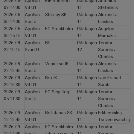
2026-05-
Apollon
KIF Söderort
Råstasjön
Antonios
09 14:00
Vit U1
11
Stefanidis
2026-05-
Apollon
Stureby SK
Råstasjön
Alexandra
30 14:00
Röd U
11
Liaskas
2026-05-
Apollon
FC Stockholm
Råstasjön
Angelos
30 15:15
Vit U1
11
Mamakis
2026-08-
Apollon
BP
Råstasjön
Teodor
22 10:15
Svart U
12
Samolov
Charlas
2026-08-
Apollon
Vendelsö IK
Råstasjön
Alexandra
22 12:45
Röd U
11
Liaskas
2026-08-
Apollon
Bro IK
Råstasjön
Ivan Ershad
29 16:30
Vit U1
11
Sarabi
2026-09-
Apollon
FC Segeltorp
Råstasjön
Teodor
05 11:30
Röd U
11
Samolov
Charlas
2026-09-
Apollon
Bollstanäs SK
Råstasjön
Erkhembileg
12 12:45
Vit U1
11
Tseveenvanchig
2026-09-
Apollon
FC Stockholm
Råstasjön
Teodor
19 14:00
Röd U
Internazionale
11
Samolov