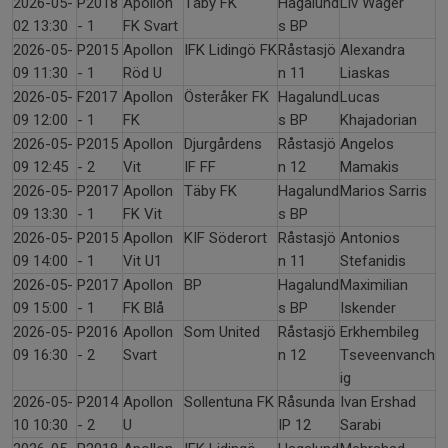
2026-05-
P2018
Apollon
Täby FK
Hagalund
Liv Wager
02 13:30
- 1
FK Svart
s BP
2026-05-
P2015
Apollon
IFK Lidingö FK
Råstasjö
Alexandra
09 11:30
- 1
Röd U
n 11
Liaskas
2026-05-
F2017
Apollon
Österåker FK
Hagalund
Lucas
09 12:00
- 1
FK
s BP
Khajadorian
2026-05-
P2015
Apollon
Djurgårdens
Råstasjö
Angelos
09 12:45
- 2
Vit
IF FF
n 12
Mamakis
2026-05-
P2017
Apollon
Täby FK
Hagalund
Marios Sarris
09 13:30
- 1
FK Vit
s BP
2026-05-
P2015
Apollon
KIF Söderort
Råstasjö
Antonios
09 14:00
- 1
Vit U1
n 11
Stefanidis
2026-05-
P2017
Apollon
BP
Hagalund
Maximilian
09 15:00
- 1
FK Blå
s BP
Iskender
2026-05-
P2016
Apollon
Som United
Råstasjö
Erkhembileg
09 16:30
- 2
Svart
n 12
Tseveenvanch
ig
2026-05-
P2014
Apollon
Sollentuna FK
Råsunda
Ivan Ershad
10 10:30
- 2
U
IP 12
Sarabi