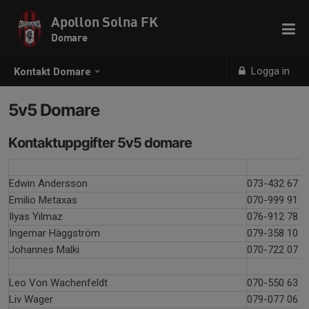
Apollon Solna FK
Domare
Logga in
Kontakt Domare
5v5 Domare
Kontaktuppgifter 5v5 domare
Edwin Andersson
073-432 67 0
Emilio Metaxas
070-999 91 5
Ilyas Yilmaz
076-912 78 5
Ingemar Häggström
079-358 10 7
Johannes Malki
070-722 07 4
Leo Von Wachenfeldt
070-550 63 8
Liv Wager
079-077 06 5