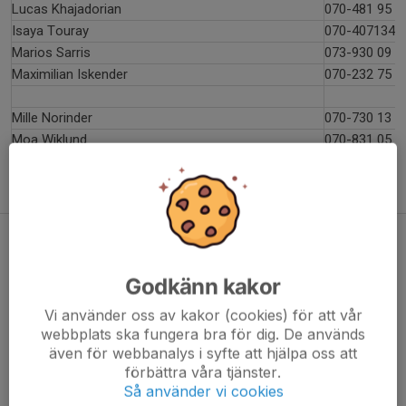
Lucas Khajadorian
070-481 95 8
Isaya Touray
070-4071344
Marios Sarris
073-930 09 4
Maximilian Iskender
070-232 75 5
Mille Norinder
070-730 13 9
Moa Wiklund
070-831 05 4
Sofia Metaxas
079-079 91 5
Thore de la Cruz Wiik
079-341 76 0
Kontaktupgifter 7v7 domare
Alexandra Liaskas
076-048 41 09
Godkänn kakor
Vi använder oss av kakor (cookies) för att vår
webbplats ska fungera bra för dig. De används
Angelos Mamakis
076-710 16 61
även för webbanalys i syfte att hjälpa oss att
Antonios Stefanidis
072-043 61 68
förbättra våra tjänster.
Så använder vi cookies
Bianca Blombäck
079-348 42 14