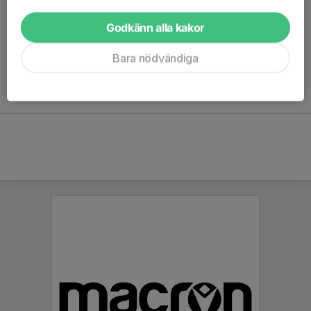
Erkhembileg Tseveenvanchig
073-696 27 46
Godkänn alla kakor
Ivan Ershad Sarabi
070-467 87 39
Bara nödvändiga
Teodor Samolov Charlas
076-010 19 06