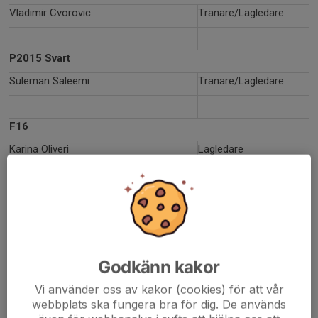
Vladimir Cvorovic
Tränare/Lagledare
P2015 Svart
Suleman Saleemi
Tränare/Lagledare
F16
Karina Oliveri
Lagledare
F17
Samira Jabbar
Lagledare
P16 - Svart/Röd
Godkänn kakor
Jason Orfanidis
Lagledare
Vi använder oss av kakor (cookies) för att vår
webbplats ska fungera bra för dig. De används