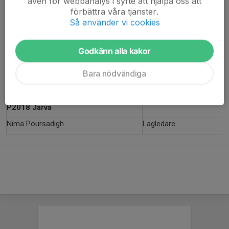
även för webbanalys i syfte att hjälpa oss att
P17 - Röd/Blå
förbättra våra tjänster.
Så använder vi cookies
Haleh Davanian
Lagledare
Godkänn alla kakor
P17 - Svart/Vit
Bara nödvändiga
Afshin Shanazarzadeh
Tränare
P2018 Järva
Nima Poursadigh
Lagledare