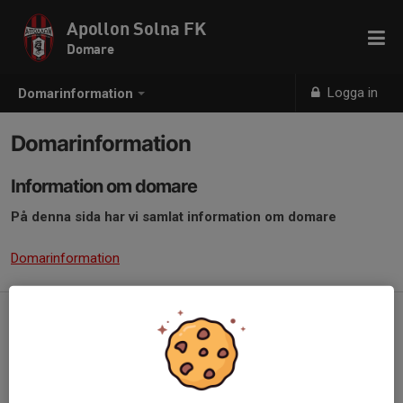
Apollon Solna FK
Domare
Logga in
Domarinformation
Domarinformation
Information om domare
På denna sida har vi samlat information om domare
Domarinformation