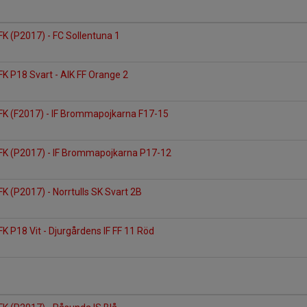
FK (P2017) - FC Sollentuna 1
FK P18 Svart - AIK FF Orange 2
 FK (F2017) - IF Brommapojkarna F17-15
 FK (P2017) - IF Brommapojkarna P17-12
FK (P2017) - Norrtulls SK Svart 2B
FK P18 Vit - Djurgårdens IF FF 11 Röd