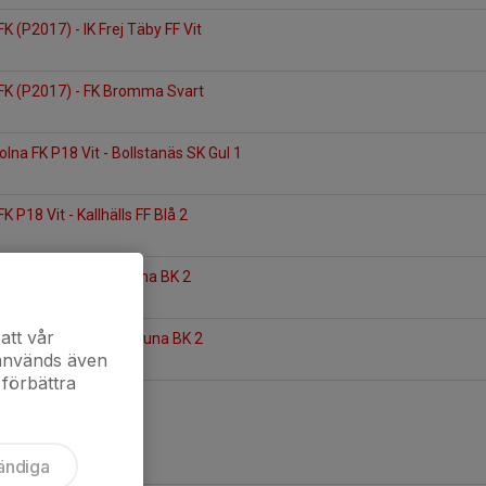
K (P2017) - IK Frej Täby FF Vit
 FK (P2017) - FK Bromma Svart
olna FK P18 Vit - Bollstanäs SK Gul 1
K P18 Vit - Kallhälls FF Blå 2
FK (P2017) - Vallentuna BK 2
att vår
FK P18 Svart - Vallentuna BK 2
 används även
 förbättra
ändiga