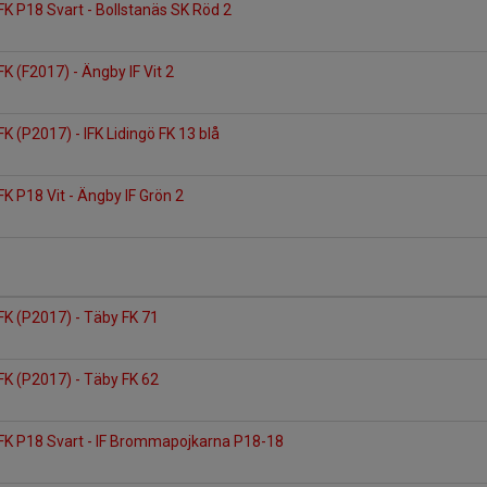
FK P18 Svart - Bollstanäs SK Röd 2
K (F2017) - Ängby IF Vit 2
K (P2017) - IFK Lidingö FK 13 blå
FK P18 Vit - Ängby IF Grön 2
FK (P2017) - Täby FK 71
FK (P2017) - Täby FK 62
 FK P18 Svart - IF Brommapojkarna P18-18