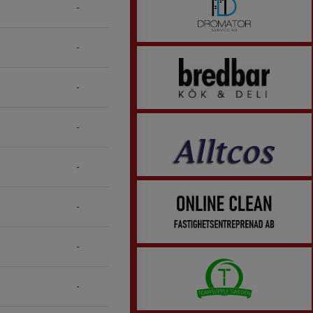
-
-
-
-
-
-
-
-