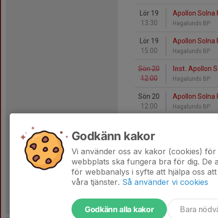
Lör 19
Apollon Solna F
13:30
Hagalunds BP
Lör 19
Apollon Solna
15:00
Hagalunds BP
Sön 20
Inst.
Apollon S
12:00
Hagalunds BP
Sön 20
Apollon Solna F
12:00
Hagalunds BP
Lör 26
Apollon Solna 
Godkänn kakor
12:00
Hagalunds BP
Vi använder oss av kakor (cookies) för 
Lör 26
Apollon Solna 
webbplats ska fungera bra för dig. De
13:30
Hagalunds BP
för webbanalys i syfte att hjälpa oss att
våra tjänster.
Så använder vi cookies
Godkänn alla kakor
Bara nödv