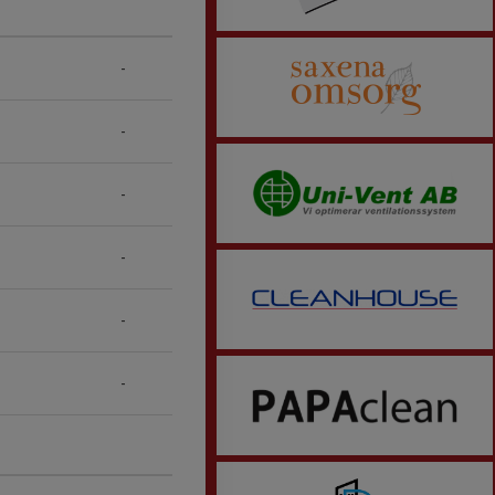
-
-
-
-
-
-