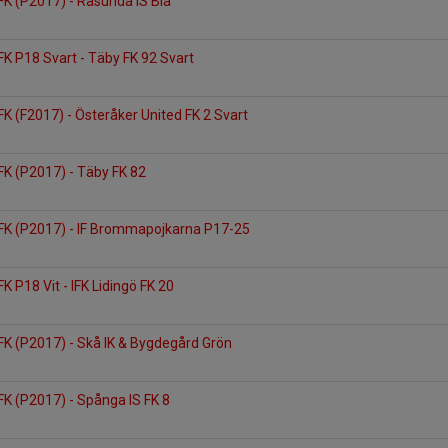
FK (P2017) - Råsunda IS Blå
FK P18 Svart - Täby FK 92 Svart
FK (F2017) - Österåker United FK 2 Svart
FK (P2017) - Täby FK 82
 FK (P2017) - IF Brommapojkarna P17-25
K P18 Vit - IFK Lidingö FK 20
FK (P2017) - Skå IK & Bygdegård Grön
FK (P2017) - Spånga IS FK 8