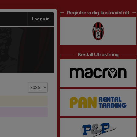
Registrera dig kostnadsfritt
Logga in
Beställ Utrustning