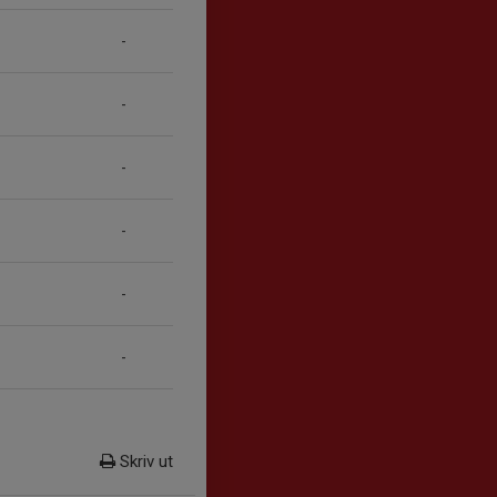
-
-
-
-
-
-
Skriv ut