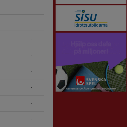
-
-
-
-
-
-
-