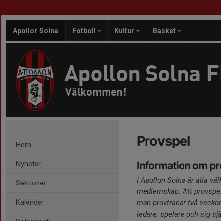
Apollon Solna
Fotboll
Kultur
Basket
Apollon Solna 
Välkommen!
Provspel
Hem
Nyheter
Information om pr
I Apollon Solna är alla v
Sektioner
medlemskap. Att provspel
Kalender
man provtränar två veckor
ledare, spelare och sig sjä