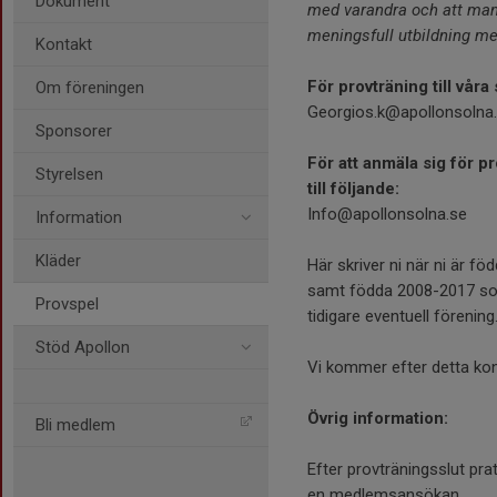
Dokument
med varandra och att man 
meningsfull utbildning m
Kontakt
För provträning till våra
Om föreningen
Georgios.k@apollonsolna
Sponsorer
För att anmäla sig för p
Styrelsen
till följande:
Info@apollonsolna.se
Information
Kläder
Här skriver ni när ni är fö
samt födda 2008-2017 som
Provspel
tidigare eventuell förenin
Stöd Apollon
Vi kommer efter detta kon
Övrig information:
Bli medlem
Efter provträningsslut pra
en medlemsansökan.