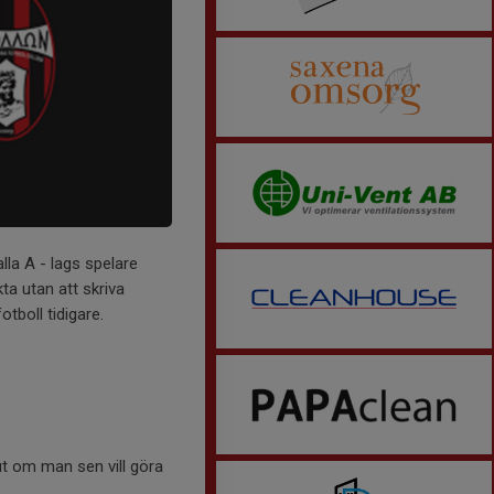
alla A - lags spelare
a utan att skriva
tboll tidigare.
lut om man sen vill göra