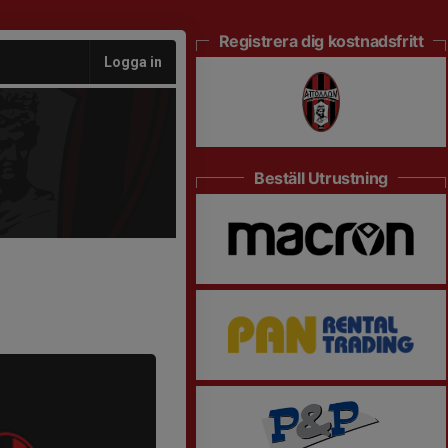
Registrera dig kostnadsfritt
Logga in
Beställ Utrustning