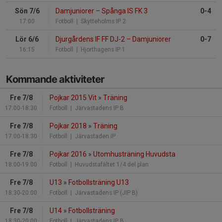
Sön 7/6
Damjuniorer
–
Spånga IS FK 3
0-4
17:00
Fotboll
| Skytteholms IP 2
Lör 6/6
Djurgårdens IF FF DJ-2
–
Damjuniorer
0-7
16:15
Fotboll
| Hjorthagens IP 1
Kommande aktiviteter
Fre 7/8
Pojkar 2015 Vit
»
Träning
17:00-18:30
Fotboll
| Järvastadens IP B
Fre 7/8
Pojkar 2018
»
Träning
17:00-18:30
Fotboll
| Järvastaden IP
Fre 7/8
Pojkar 2016
»
Utomhusträning Huvudsta
18:00-19:00
Fotboll
| Huvudstafältet 1/4 del plan
Fre 7/8
U13
»
Fotbollsträning U13
18:30-20:00
Fotboll
| Järvastadens IP (JIP B)
Fre 7/8
U14
»
Fotbollsträning
18:30-20:00
Fotboll
| Järvastadens IP B