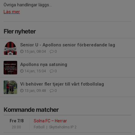
Övriga handlingar läggs...
Läs mer
Fler nyheter
Senior U - Apollons senior förberedande lag
15 jan, 08:04
0
Apollons nya satsning
14 jan, 15:04
0
Vi behöver fler tjejer till vårt fotbollslag
13 jan, 09:48
0
Kommande matcher
Fre 7/8
Solna FC
–
Herrar
20:00
Fotboll
| Skytteholms IP 2