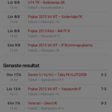
Lör 8/8
U14 TR
–
Bollstanäs SK
13:00
Fotboll
| Huvudstafältet 2
Lör 8/8
Pojkar 2015 Vit VIT
–
Södertälje FK
13:00
Fotboll
| Råstasjön 7A
Lör 8/8
Pojkar 2013 Röd
–
AIK FF 8
15:00
Fotboll
| Råsunda IP 11
Sön 9/8
Pojkar 2015 Vit VIT
–
IF Brommapojkarna
13:00
Fotboll
| Råstasjön 7A
Senaste resultat
Ons 17/6
Senior U / HJ HJ
–
Täby FK HJ/P2008
3-2
20:00
Fotboll
| Skytteholms IP 2
Lör 13/6
Pojkar 2015 Vit VIT
–
Vasalunds IF
7-5
16:15
Fotboll
| Råstasjön 7A
Sön 7/6
Veteran
–
Ekerö IK
0-3
19:00
Fotboll
| Skytteholms IP 3