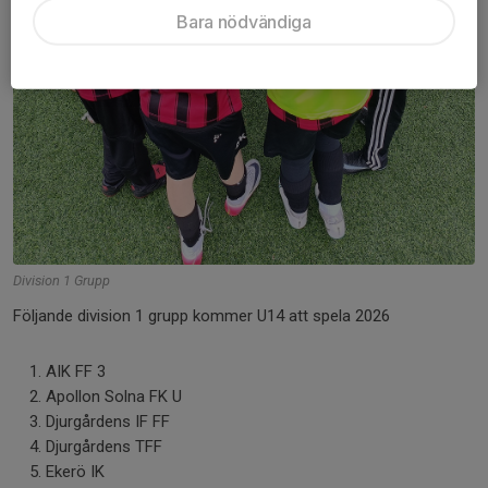
Bara nödvändiga
Division 1 Grupp
Följande division 1 grupp kommer U14 att spela 2026
AIK FF 3
Apollon Solna FK U
Djurgårdens IF FF
Djurgårdens TFF
Ekerö IK