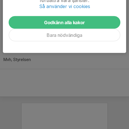
förbättra våra tjänster.
Skulle de försvinna material som behöver kompletteras görs
Så använder vi cookies
detta via lagkassan. Förreningen står inte för borttappat
material.
Reklamation av material görs till georgios.k@apollonsolna.se
Godkänn alla kakor
Viktigt att markera allt material med ett
A eller ASFK
. Pennor för
Bara nödvändiga
att göra det finns att låna vid uthämtning av materialet.
Tips, räkna alltid bollar innan och efter träning.
Mvh, Styrelsen