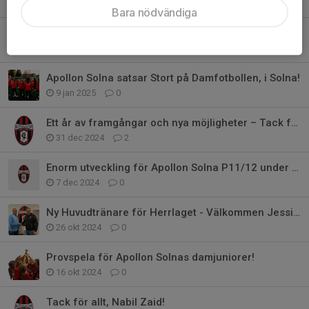
1 mar 2025
0
Bara nödvändiga
Tack till P&P för fortsatt stöd!
18 feb 2025
0
Apollon Solna satsar Stort på Damfotbollen, i Solna!
9 jan 2025
0
Ett år av framgångar och nya möjligheter – Tack för 2024!
31 dec 2024
2
Enorm utveckling för Apollon Solna P11/12 under 2024
7 dec 2024
0
Ny Huvudtränare för Herrlaget - Välkommen Jessie Vasconcelos!
26 okt 2024
0
Provspela för Apollon Solnas damjuniorer!
16 okt 2024
0
Tack för allt, Nabil Zaid!