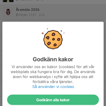
Årsmöte 2026
29 jan, 11:37
2
Apollon Fest
7 jan, 13:49
2
Tillsammans för tryggare kvällar i Solna!
5 jan, 15:10
1
Elies Smaali tar över som ungdomsansvarig!
Godkänn kakor
5 jan, 15:08
3
Vi använder oss av kakor (cookies) för att vår
Jessie Vasconcelos förlänger med Apollon Solna!
webbplats ska fungera bra för dig. De används
även för webbanalys i syfte att hjälpa oss att
25 okt 2025
0
förbättra våra tjänster.
Så använder vi cookies
Inbjudan till Apollon Solnas Nationaldagscup
25 mar 2025
0
Godkänn alla kakor
Vår Nya Sponsor - Pan Trading Machinery!