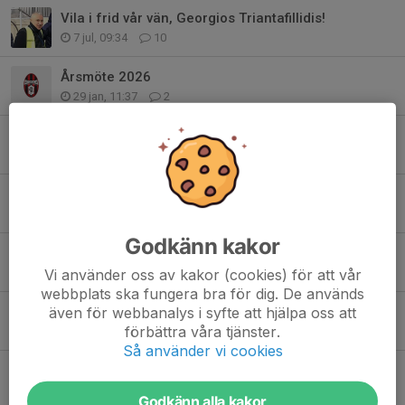
Vila i frid vår vän, Georgios Triantafillidis!
7 jul, 09:34
10
Årsmöte 2026
29 jan, 11:37
2
Apollon Fest
7 jan, 13:49
2
Tillsammans för tryggare kvällar i Solna!
5 jan, 15:10
1
Godkänn kakor
Elies Smaali tar över som ungdomsansvarig!
5 jan, 15:08
3
Vi använder oss av kakor (cookies) för att vår
webbplats ska fungera bra för dig. De används
Jessie Vasconcelos förlänger med Apollon Solna!
även för webbanalys i syfte att hjälpa oss att
förbättra våra tjänster.
25 okt 2025
0
Så använder vi cookies
Inbjudan till Apollon Solnas Nationaldagscup
25 mar 2025
0
Godkänn alla kakor