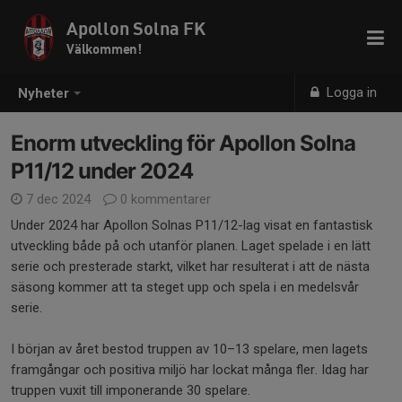
Apollon Solna FK
Välkommen!
Logga in
Nyheter
Enorm utveckling för Apollon Solna
P11/12 under 2024
7 dec 2024
0 kommentarer
Under 2024 har Apollon Solnas P11/12-lag visat en fantastisk
utveckling både på och utanför planen. Laget spelade i en lätt
serie och presterade starkt, vilket har resulterat i att de nästa
säsong kommer att ta steget upp och spela i en medelsvår
serie.
I början av året bestod truppen av 10–13 spelare, men lagets
framgångar och positiva miljö har lockat många fler. Idag har
truppen vuxit till imponerande 30 spelare.