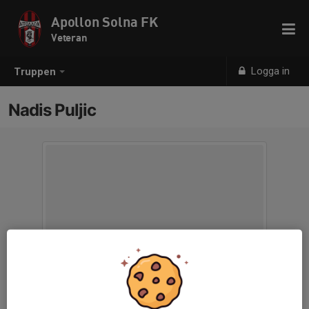
Apollon Solna FK
Veteran
Logga in
Truppen
Nadis Puljic
Position
-