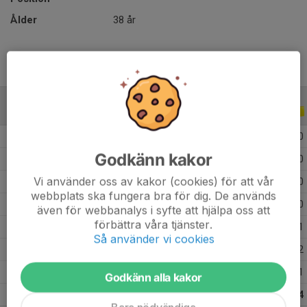
Ålder
38 år
ALLA SERIER
ALLA ÅR
2026
4
0
0
0
Godkänn kakor
2025
16
0
0
0
Vi använder oss av kakor (cookies) för att vår
2022
2
0
0
0
webbplats ska fungera bra för dig. De används
2020
13
1
1
0
även för webbanalys i syfte att hjälpa oss att
förbättra våra tjänster.
2019
17
0
2
1
Så använder vi cookies
2018
20
2
0
2
2017
27
4
6
1
Godkänn alla kakor
Totalt
99
7
9
4