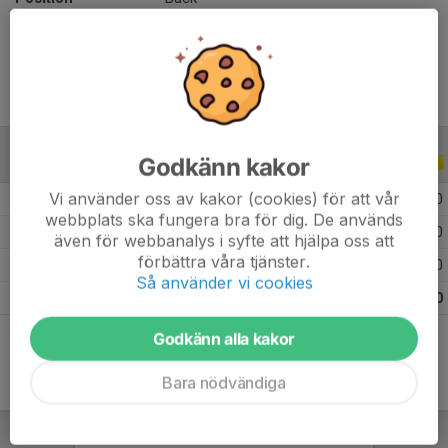
Ålder
45 år
Godkänn kakor
ALLA SERIER
ALLA ÅR
Vi använder oss av kakor (cookies) för att vår
2026
2
0
0
0
webbplats ska fungera bra för dig. De används
2025
5
0
0
0
även för webbanalys i syfte att hjälpa oss att
förbättra våra tjänster.
2022
1
0
0
0
Så använder vi cookies
Totalt
8
0
0
0
Godkänn alla kakor
Bara nödvändiga