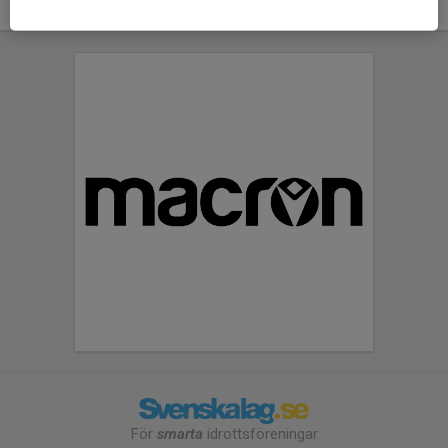
För
smarta
idrottsföreningar