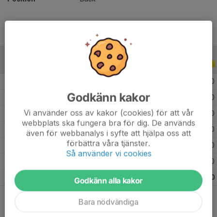
ALLA SERIER
ALLA ÅR
2026
1
0
0
0
Godkänn kakor
2025
4
0
0
0
Vi använder oss av kakor (cookies) för att vår
2023
2
0
0
0
webbplats ska fungera bra för dig. De används
2022
4
0
0
0
även för webbanalys i syfte att hjälpa oss att
förbättra våra tjänster.
2020
6
0
0
0
Så använder vi cookies
2019
8
0
0
0
Totalt
25
0
0
0
Godkänn alla kakor
Bara nödvändiga