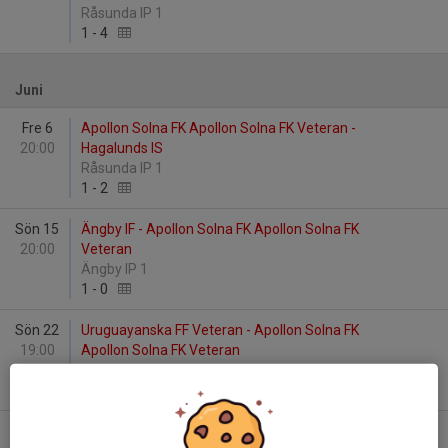
Råsunda IP 1
1
-
4
Juni
Fre 6
Apollon Solna FK Apollon Solna FK Veteran -
20:00
Hagalunds IS
Råsunda IP 1
1
-
2
Sön 15
Ängby IF - Apollon Solna FK Apollon Solna FK
20:00
Veteran
Ängby IP 1
1
-
0
Sön 22
Uruguayanska FF Veteran - Apollon Solna FK
19:00
Apollon Solna FK Veteran
Stora Mossens IP 1
-
Sön 22
Uruguayanska FF Veteran - Apollon Solna FK