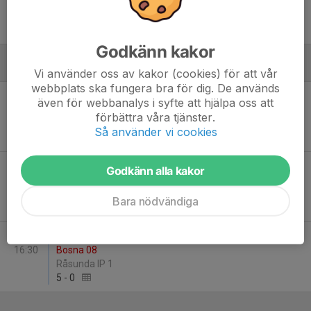
19:00
Apollon Solna FK Veteran
Stora Mossens IP 1
3
-
1
Godkänn kakor
Augusti
Vi använder oss av kakor (cookies) för att vår
webbplats ska fungera bra för dig. De används
Sön 17
Apollon Solna FK Apollon Solna FK Veteran -
även för webbanalys i syfte att hjälpa oss att
16:30
Kofkella Kultur o IF
förbättra våra tjänster.
Råsunda IP 1
Så använder vi cookies
2
-
0
Sön 24
Ursvik IK - Apollon Solna FK Apollon Solna FK
Godkänn alla kakor
17:00
Veteran
Örvallen 1
Bara nödvändiga
4
-
4
Sön 31
Apollon Solna FK Apollon Solna FK Veteran - FK
16:30
Bosna 08
Råsunda IP 1
5
-
0