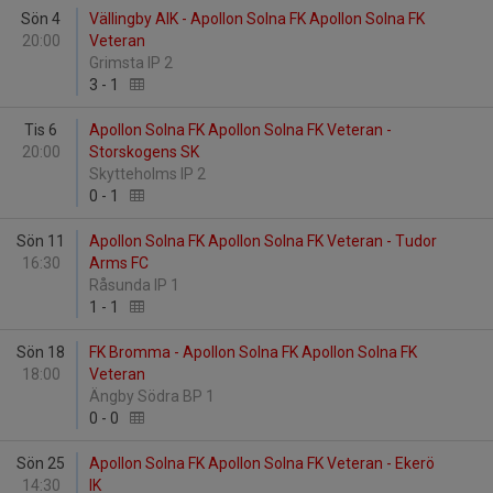
Sön 4
Vällingby AIK - Apollon Solna FK Apollon Solna FK
20:00
Veteran
Grimsta IP 2
3
-
1
Tis 6
Apollon Solna FK Apollon Solna FK Veteran -
20:00
Storskogens SK
Skytteholms IP 2
0
-
1
Sön 11
Apollon Solna FK Apollon Solna FK Veteran - Tudor
16:30
Arms FC
Råsunda IP 1
1
-
1
Sön 18
FK Bromma - Apollon Solna FK Apollon Solna FK
18:00
Veteran
Ängby Södra BP 1
0
-
0
Sön 25
Apollon Solna FK Apollon Solna FK Veteran - Ekerö
14:30
IK