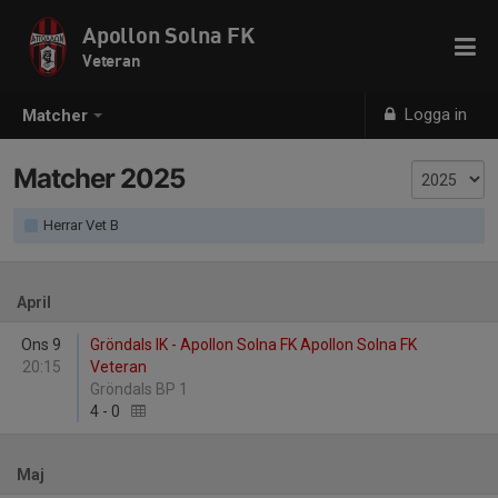
Apollon Solna FK
Veteran
Logga in
Matcher
Matcher 2025
Herrar Vet B
April
Ons 9
Gröndals IK - Apollon Solna FK Apollon Solna FK
20:15
Veteran
Gröndals BP 1
4
-
0
Maj