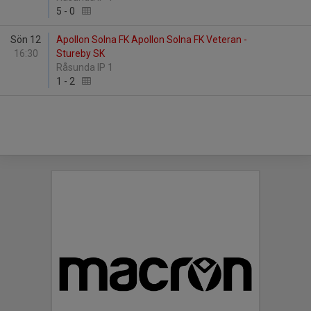
5
-
0
Sön 12
Apollon Solna FK Apollon Solna FK Veteran -
16:30
Stureby SK
Råsunda IP 1
1
-
2