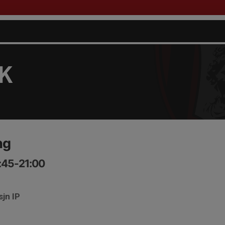
FK
ng
:45-21:00
sjn IP