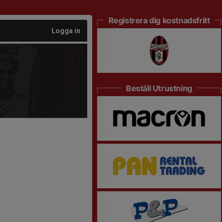
Registrera dig kostnadsfritt
Logga in
Beställ Utrustning