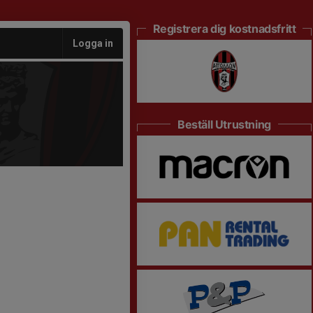
Registrera dig kostnadsfritt
Logga in
Beställ Utrustning