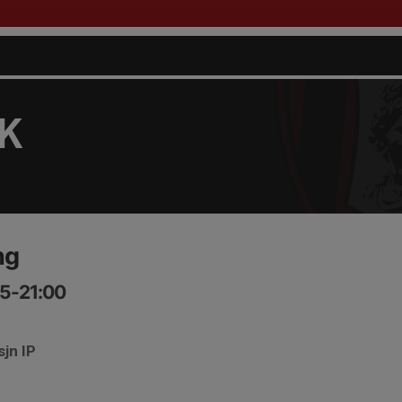
FK
ng
45-21:00
sjn IP