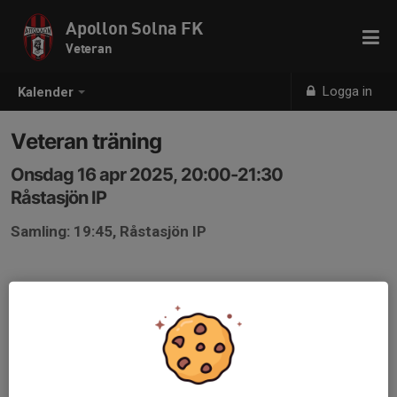
Apollon Solna FK
Veteran
Logga in
Kalender
Veteran träning
Onsdag 16 apr 2025, 20:00-21:30
Råstasjön IP
Samling: 19:45, Råstasjön IP