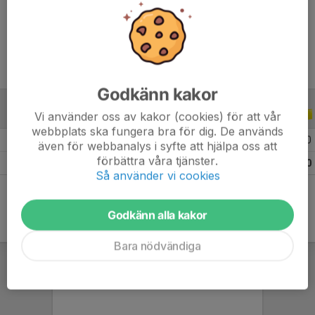
Ålder
13 år
Godkänn kakor
Vi använder oss av kakor (cookies) för att vår
ALLA SERIER
ALLA ÅR
webbplats ska fungera bra för dig. De används
2026
13
0
0
0
även för webbanalys i syfte att hjälpa oss att
förbättra våra tjänster.
Totalt
13
0
0
0
Så använder vi cookies
Godkänn alla kakor
Bara nödvändiga