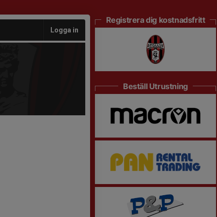
Registrera dig kostnadsfritt
Logga in
Beställ Utrustning