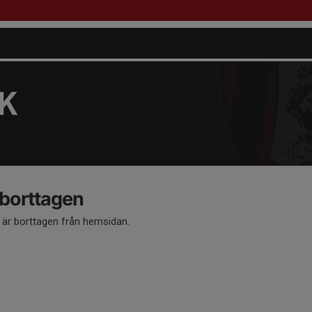
FK
 borttagen
å är borttagen från hemsidan.