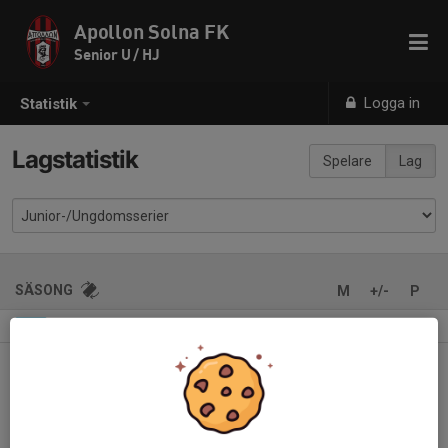
Apollon Solna FK
Senior U / HJ
Logga in
Statistik
Lagstatistik
Spelare
Lag
SÄSONG
M
+/-
P
HJ- 2A
7
18-65
10
2026