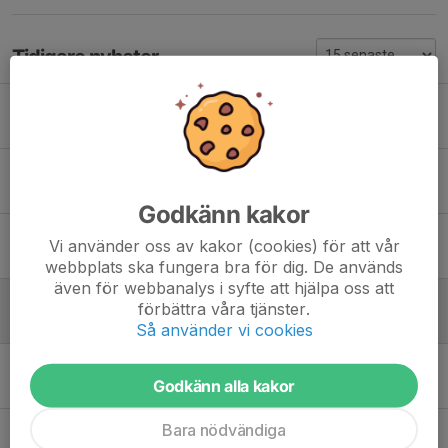
Tidigare nyheter
Uppstart Måndag 3 Augusti
6 jul, 15:06
0
Torsdagens träning 4/6 Inställd
2 jun, 22:59
0
Godkänn kakor
Inställd dagens match mot Ingarö
Vi använder oss av kakor (cookies) för att vår
31 maj, 11:17
0
webbplats ska fungera bra för dig. De används
även för webbanalys i syfte att hjälpa oss att
Träningen på Torsdag 30/4 INSTÄLLD
förbättra våra tjänster.
29 apr, 12:16
0
Så använder vi cookies
Senior U - Apollons senior förberedande lag
Godkänn alla kakor
15 jan, 08:04
0
Bara nödvändiga