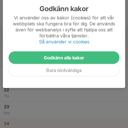
Tor
Godkänn kakor
18
Vi använder oss av kakor (cookies) för att vår
Fre
webbplats ska fungera bra för dig. De används
även för webbanalys i syfte att hjälpa oss att
19
förbättra våra tjänster.
Lör
Så använder vi cookies
20
Sön
Godkänn alla kakor
v.52
Bara nödvändiga
21
Mån
22
Tis
23
Ons
24