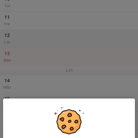
Tor
11
Fre
12
Lör
13
Sön
v.51
14
Mån
15
Tis
16
Ons
17