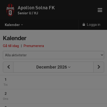
Apollon Solna FK
Senior U / HJ
Logga in
Kalender
Kalender
Gå till idag
|
Prenumerera
December 2026
1
Tis
2
Ons