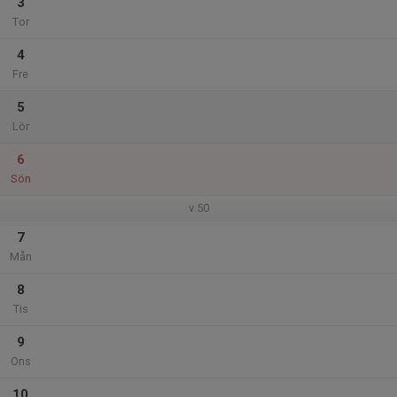
3
Tor
4
Fre
5
Lör
6
Sön
v.50
7
Mån
8
Tis
9
Ons
10